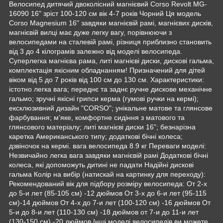
Велосипед дитячий двоколісний магнієвий Corso Revolt MG-
16090 16" зріст 100-120 см вік 4-7 років Чорний Ця модель
Corso Magnesium 16" завдяки магнієвій рамі, магнієвих дисків,
магнієвій вилці має дуже легку вагу, порівнюючи з
велосипедами на сталевій рамі, різниця приблизно становить
від 3 до 4 кілограмів залежно від моделі велосипеда.
Суперлегка магнієва рама, литі магнієві диски, дискові гальма,
комплектація якісним обладнанням! Призначений для дітей
віком від 5 до 7 років від 100 см до 130 см. Характеристики:
істотно легка вага; переднє та заднє ручне дискове механічне
гальмо; зручні якісні грипси керма (гумові ручки на кермі);
ексклюзивний дизайн "CORSO"; унікальне матове та глянсове
фарбування; м'яке, комфортне сидіння з матового та
глянсового матеріалу; литі магнієві диски 16”; безнарізна
каретка Американського типу; додаткові бічні колеса;
дзвіночок на кермі. вага велосипеда 8.9 кг Переваги моделі:
Незвичайно легка вага завдяки магнієвій рамі Додаткові бічні
колеса, які допоможуть дитині не падати Надійні дискові
гальма Колір на вибір (натискай на картинку для переходу):
Рекомендований вік для підбору розміру велосипеда: От 2-х
до 5-и лет (85-105 см) -12 дюймов От 3-х до 6-и лет (95-115
см)-14 дюймов От 4-х до 7-и лет (100-120 см) -16 дюймов От
5-и до 8-и лет (110-130 см) -18 дюймов от 7-и до 11-и лет
(130-150 см) -20 дюймов Інші моделі велосипедів ви можете