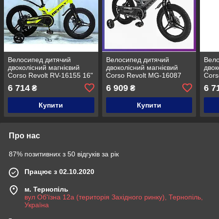
Велосипед дитячий
Велосипед дитячий
Вело
двоколісний магнієвий
двоколісний магнієвий
двок
Corso Revolt RV-16155 16"
Corso Revolt MG-16087
Cors
зріст 100-120 см вік 4-7
16" зріст 100-120 см вік 4-
зріс
6 714
6 909
6 7
₴
₴
років Жовтий
7 років Сірий
рокі
Купити
Купити
Про нас
87% позитивних з 50 відгуків за рік
Працює з 02.10.2020
м. Тернопіль
вул Об'їзна 12а (територія Західного ринку), Тернопіль,
Україна