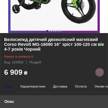
Велосипед дитячий двоколісний магнієвий
Corso Revolt MG-16090 16" зріст 100-120 см вік
4-7 років Чорний
Немає в наявності
Код: 163956
Роздріб
6 909
₴
Опис
Характеристики
Доставка
Оплата
Умови п
Опис