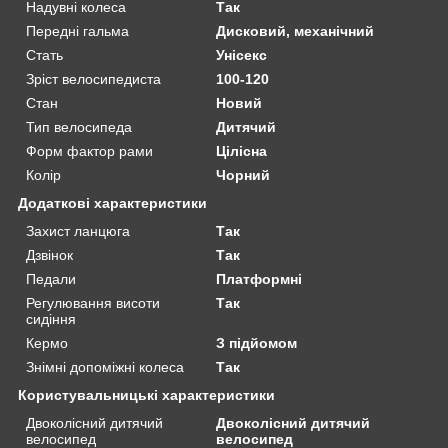
Надувні колеса
Так
Передні гальма
Дисковий, механічний
Стать
Унісекс
Зріст велосипедиста
100-120
Стан
Новий
Тип велосипеда
Дитячий
Форм фактор рами
Цілісна
Колір
Чорний
Додаткові характеристики
Захист ланцюга
Так
Дзвінок
Так
Педали
Платформні
Регулювання висоти
Так
сидіння
Кермо
З підйомом
Знімні допоміжні колеса
Так
Користувальницькі характеристики
Двоколісний дитячий
Двоколісний дитячий
велосипед
велосипед