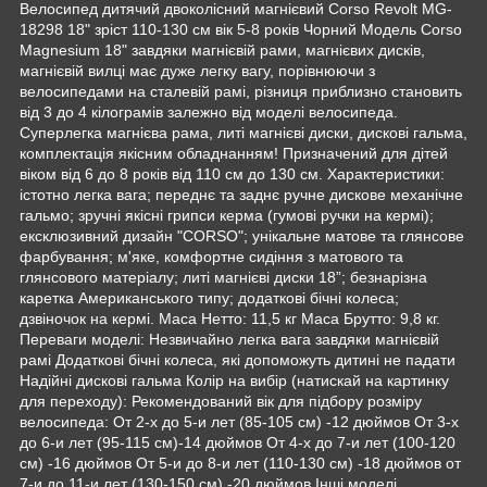
Велосипед дитячий двоколісний магнієвий Corso Revolt MG-
18298 18" зріст 110-130 см вік 5-8 років Чорний Модель Corso
Magnesium 18" завдяки магнієвій рами, магнієвих дисків,
магнієвій вилці має дуже легку вагу, порівнюючи з
велосипедами на сталевій рамі, різниця приблизно становить
від 3 до 4 кілограмів залежно від моделі велосипеда.
Суперлегка магнієва рама, литі магнієві диски, дискові гальма,
комплектація якісним обладнанням! Призначений для дітей
віком від 6 до 8 років від 110 см до 130 см. Характеристики:
істотно легка вага; переднє та заднє ручне дискове механічне
гальмо; зручні якісні грипси керма (гумові ручки на кермі);
ексклюзивний дизайн "CORSO"; унікальне матове та глянсове
фарбування; м'яке, комфортне сидіння з матового та
глянсового матеріалу; литі магнієві диски 18”; безнарізна
каретка Американського типу; додаткові бічні колеса;
дзвіночок на кермі. Маса Нетто: 11,5 кг Маса Брутто: 9,8 кг.
Переваги моделі: Незвичайно легка вага завдяки магнієвій
рамі Додаткові бічні колеса, які допоможуть дитині не падати
Надійні дискові гальма Колір на вибір (натискай на картинку
для переходу): Рекомендований вік для підбору розміру
велосипеда: От 2-х до 5-и лет (85-105 см) -12 дюймов От 3-х
до 6-и лет (95-115 см)-14 дюймов От 4-х до 7-и лет (100-120
см) -16 дюймов От 5-и до 8-и лет (110-130 см) -18 дюймов от
7-и до 11-и лет (130-150 см) -20 дюймов Інші моделі