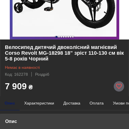
Велосипед дитячий двоколісний магнієвий
Corso Revolt MG-18298 18" зріст 110-130 см вік
5-8 років Чорний
Немає в наявності
Код: 162278
Роздріб
7 909
₴
Опис
Характеристики
Доставка
Оплата
Умови п
Опис