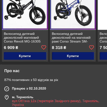
Велосипед дитячий
Велосипед дитячий
Вело
двоколісний магнієвий
двоколісний на магнієвій
двок
Corso Revolt MG-16305
рамі Corso Stream SM-
Cors
16" зріст 100-120 см вік 4-
71480 18" зріст 110-130 см
18" 
6 909
8 318
7 5
₴
₴
7 років Чорний
вік 5-8 років Синій
8 ро
Купити
Купити
Про нас
87% позитивних з 50 відгуків за рік
Працює з 02.10.2020
м. Тернопіль
вул Об'їзна 12а (територія Західного ринку), Тернопіль,
Україна