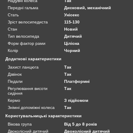
Надувні колеса
Так
Передні гальма
Дисковий, механічний
Стать
Унісекс
Зріст велосипедиста
115-130
Стан
Новий
Тип велосипеда
Дитячий
Форм фактор рами
Цілісна
Колір
Чорний
Додаткові характеристики
Захист ланцюга
Так
Дзвінок
Так
Педали
Платформні
Регулювання висоти
Так
сидіння
Кермо
З підйомом
Знімні допоміжні колеса
Так
Користувальницькі характеристики
Вікова група
Від 5 до 8 років
Двоколісний дитячий
Двоколісний дитячий