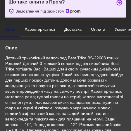
Що таке купити з Пром?
Замовлення під захистом
Опис
Характеристики
Доставка
Оплата
Умови п
Опис
Дитячий триколісний велосипед Best Trike BS-22603 кошик
Рожевий Дитячий 3-колісний велосипед від виробника Best
Trike потішить Вас і Ваших дітей своїм сучасним дизайном і
високоякісною конструкцією. Такий велосипед чудово підійде
для перших поїздок дитини, допомагаючи розвивати
координацію та почуття рівноваги, а також забезпечуючи
веселе проведення часу на свіжому повітрі! Характеристики:
металева рама; гумові грипси на кермі; колеса виготовлені зі
спіненої гуми; пластмасові диски на підшипниках; музична
фара на кермі зі світлом; озвучено українською мовою;
великий зафіксований кошик на задній нижній частині
велосипеда та підсклянник для пляшечки на кермі. Задні
колеса — 10”; Переднє колесо — 12". Рекомендований зріст
75-100 см. Переваги моделі: велосипед має кошик для