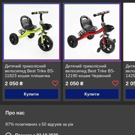
Дитячий триколісний
Дитячий триколісний
Дитя
велосипед Best Trike BS-
велосипед Best Trike BS-
вело
11823 кошик пляшечка
12190 кошик Червоний
1425
Жовтий
2 050
2 050
2 0
₴
₴
Купити
Купити
Про нас
87% позитивних з 50 відгуків за рік
Працює з 02.10.2020