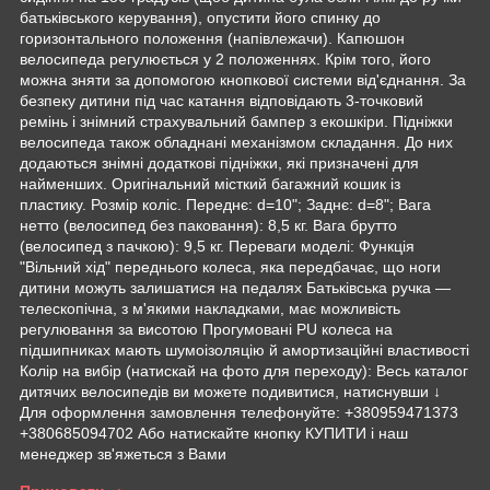
батьківського керування), опустити його спинку до
горизонтального положення (напівлежачи). Капюшон
велосипеда регулюється у 2 положеннях. Крім того, його
можна зняти за допомогою кнопкової системи від'єднання. За
безпеку дитини під час катання відповідають 3-точковий
ремінь і знімний страхувальний бампер з екошкіри. Підніжки
велосипеда також обладнані механізмом складання. До них
додаються знімні додаткові підніжки, які призначені для
найменших. Оригінальний місткий багажний кошик із
пластику. Розмір коліс. Переднє: d=10"; Заднє: d=8"; Вага
нетто (велосипед без паковання): 8,5 кг. Вага брутто
(велосипед з пачкою): 9,5 кг. Переваги моделі: Функція
"Вільний хід" переднього колеса, яка передбачає, що ноги
дитини можуть залишатися на педалях Батьківська ручка —
телескопічна, з м'якими накладками, має можливість
регулювання за висотою Прогумовані PU колеса на
підшипниках мають шумоізоляцію й амортизаційні властивості
Колір на вибір (натискай на фото для переходу): Весь каталог
дитячих велосипедів ви можете подивитися, натиснувши ↓
Для оформлення замовлення телефонуйте: +380959471373
+380685094702 Або натискайте кнопку КУПИТИ і наш
менеджер зв'яжеться з Вами