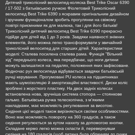
Дитячий триколісний велосипед-коляска Best Trike Oscar 6390
/ 17-502 з батьківською ручкою Фіолетовий Триколісний
велосипед Best Trike 6390 з яскравим оригінальним дизайном
і зручним функціоналом зробить прогулянки на свіжому
повітрі приємними як для малюка, так і для його батьків!
Триколісний дитячий велосипед Best Trike 6390 прекрасно
підійде для дітей від 1 до 3 років. Завдяки наявності знімних
елементів, його можна легко трансформувати у звичайний
триколісний велосипед для старших дітей. Характеристики
моделі: Сталева посилена сталева рама. Функція "Вільний
хід" переднього колеса, яка передбачає, що ноги дитини
можуть залишатися на педалях, положення яких зафіксоване.
Водночас рух велосипеда відбувається завдяки батьківській
ручці керування. Прогумовані PU колеса на підшипниках
мають шумоізоляцію й амортизаційні властивості. Диски коліс
зроблені з жорсткого пластику. На двох задніх колесах
встановлена нова, зручніша система стопора — стоянкове
гальмо. Батьківська ручка телескопічна, з м'якими
накладками, має можливість регулювання за висотою.
Сидіння цієї моделі також вирізняється своїми особливостями.
Воно має можливість повороту на 360 градусів, а також
сидіння регулюється за кутом нахилу за допомогою кнопки.
Складане кермо легко можна скласти й, перевернувши
сидіння на 180 градусів (щоб дитина була обличчям до ручки