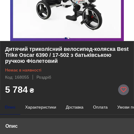
Дитячий триколісний велосипед-коляска Best
Trike Oscar 6390 / 17-502 з батьківською
ручкою Фіолетовий
Немає в наявності
Код: 168055
Роздріб
5 784
₴
Опис
Характеристики
Доставка
Оплата
Умови п
Опис