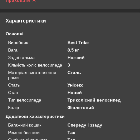
Приховати
Характеристики
Основні
Виробник
Best Trike
Вага
8.5 кг
Задні гальма
Ножний
Кількість коліс велосипеда
3
Матеріал виготовлення
Сталь
рами
Стать
Унісекс
Стан
Новий
Тип велосипеда
Триколісний велосипед
Колір
Фіолетовий
Додаткові характеристики
Багажний кошик
Спереду і ззаду
Ремені безпеки
Так
Сидіння зі спинкою
Так