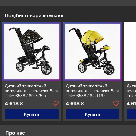
Подібні товари компанії
Дитячий триколісний
Дитячий триколісний
Дитя
велосипед — коляска Best
велосипед — коляска Best
вело
Trike 6588 / 60-775 з
Trike 6588 / 62-119 з
Trik
батьківською ручкою
батьківською ручкою
бать
4 618
4 698
4 6
₴
₴
Чорний
Жовтий
Чор
Купити
Купити
Про нас