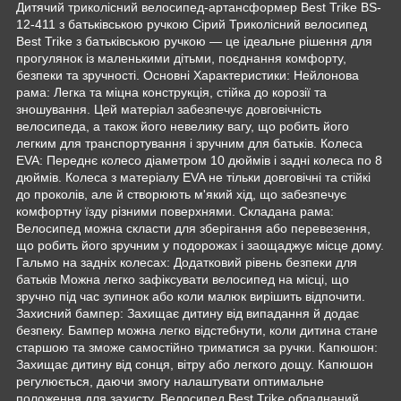
Дитячий триколісний велосипед-артансформер Best Trike BS-
12-411 з батьківською ручкою Сірий Триколісний велосипед
Best Trike з батьківською ручкою — це ідеальне рішення для
прогулянок із маленькими дітьми, поєднання комфорту,
безпеки та зручності. Основні Характеристики: Нейлонова
рама: Легка та міцна конструкція, стійка до корозії та
зношування. Цей матеріал забезпечує довговічність
велосипеда, а також його невелику вагу, що робить його
легким для транспортування і зручним для батьків. Колеса
EVA: Переднє колесо діаметром 10 дюймів і задні колеса по 8
дюймів. Колеса з матеріалу EVA не тільки довговічні та стійкі
до проколів, але й створюють м'який хід, що забезпечує
комфортну їзду різними поверхнями. Складана рама:
Велосипед можна скласти для зберігання або перевезення,
що робить його зручним у подорожах і заощаджує місце дому.
Гальмо на задніх колесах: Додатковий рівень безпеки для
батьків Можна легко зафіксувати велосипед на місці, що
зручно під час зупинок або коли малюк вирішить відпочити.
Захисний бампер: Захищає дитину від випадання й додає
безпеку. Бампер можна легко відстебнути, коли дитина стане
старшою та зможе самостійно триматися за ручки. Капюшон:
Захищає дитину від сонця, вітру або легкого дощу. Капюшон
регулюється, даючи змогу налаштувати оптимальне
положення для захисту. Велосипед Best Trike обладнаний