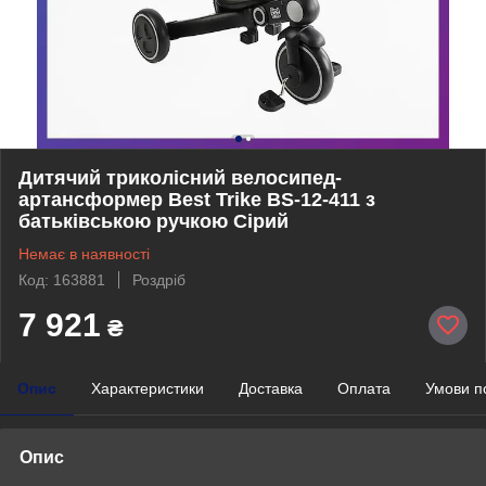
Дитячий триколісний велосипед-
артансформер Best Trike BS-12-411 з
батьківською ручкою Сірий
Немає в наявності
Код: 163881
Роздріб
7 921
₴
Опис
Характеристики
Доставка
Оплата
Умови п
Опис