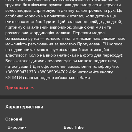
зручною батьківською ручкою, яка дає змогу легко керувати
велосипедом, спрямовуючи дитину та контролюючи рух. Це
особливо корисно на початкових етапах, коли дитина ще
вчиться самостійно їздити. Цей велосипед підійде для дітей,
підтримуючи активний відпочинок, зміцнюючи м'язи та
розвиваючи координацію малюка. Переваги моделі:
Батьківська ручка — телескопічна, з м'якими накладками, має
можливість регулювання за висотою Прогумовані PU колеса
на підшипниках мають шумоізоляцію й амортизаційні
властивості Колір на вибір (натискай на фото для переходу):
Весь каталог дитячих велосипедів ви можете подивитися,
натиснувши ↓ Для оформлення замовлення телефонуйте:
+380959471373 +380685094702 Або натискайте кнопку
КУПИТИ і наш менеджер зв'яжеться з Вами
Приховати
Характеристики
Основні
Виробник
Best Trike