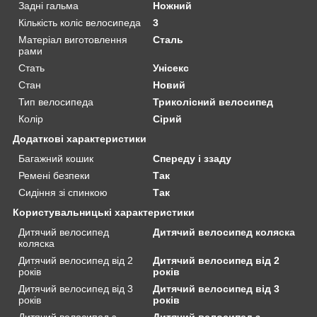
Задні гальма
Ножний
Кількість коліс велосипеда
3
Матеріал виготовлення
Сталь
рами
Стать
Унісекс
Стан
Новий
Тип велосипеда
Триколісний велосипед
Колір
Сірий
Додаткові характеристики
Багажний кошик
Спереду і ззаду
Ремені безпеки
Так
Сидіння зі спинкою
Так
Користувальницькі характеристики
Дитячий велосипед
Дитячий велосипед коляска
коляска
Дитячий велосипед від 2
Дитячий велосипед від 2
років
років
Дитячий велосипед від 3
Дитячий велосипед від 3
років
років
Дитячий велосипед з
Дитячий велосипед з