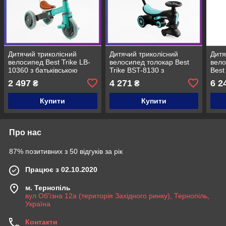
Дитячий триколісний
Дитячий триколісний
Дитя
велосипед Best Trike LB-
велосипед толокар Best
вел
10360 з батьківською
Trike BST-8130 з
Best
ручкою Бірюзовий
батьківською ручкою
бать
2 497
4 271
6 2
₴
₴
Блакитний
Рож
Купити
Купити
Про нас
87% позитивних з 50 відгуків за рік
Працює з 02.10.2020
м. Тернопіль
вул Об'їзна 12а (територія Західного ринку), Тернопіль,
Україна
Контакти