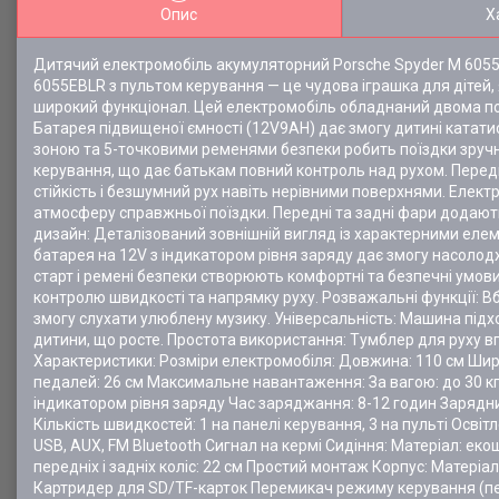
Опис
Х
Дитячий електромобіль акумуляторний Porsche Spyder M 6055 
6055EBLR з пультом керування — це чудова іграшка для дітей, 
широкий функціонал. Цей електромобіль обладнаний двома по
Батарея підвищеної ємності (12V9AH) дає змогу дитині катат
зоною та 5-точковими ременями безпеки робить поїздки зруч
керування, що дає батькам повний контроль над рухом. Передн
стійкість і безшумний рух навіть нерівними поверхнями. Елек
атмосферу справжньої поїздки. Передні та задні фари додают
дизайн: Деталізований зовнішній вигляд із характерними еле
батарея на 12V з індикатором рівня заряду дає змогу насолодж
старт і ремені безпеки створюють комфортні та безпечні умов
контролю швидкості та напрямку руху. Розважальні функції: В
змогу слухати улюблену музику. Універсальність: Машина підхо
дитини, що росте. Простота використання: Тумблер для руху вп
Характеристики: Розміри електромобіля: Довжина: 110 см Ширина
педалей: 26 см Максимальне навантаження: За вагою: до 30 кг 
індикатором рівня заряду Час заряджання: 8-12 годин Зарядни
Кількість швидкостей: 1 на панелі керування, 3 на пульті Осв
USB, AUX, FM Bluetooth Сигнал на кермі Сидіння: Матеріал: еко
передніх і задніх коліс: 22 см Простий монтаж Корпус: Матері
Картридер для SD/TF-карток Перемикач режиму керування (педа