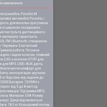
ля замовлення
лектромобіль Porsche M
тивні автомобілі Porsche, і
кість для веселих прогулянок.
ри із широкою посадковою
могою пульта дистанційного
VA-матеріалу гарантують
UX, FM і Bluetooth, створюючи
. Переваги: Елегантний
 Тривала робота: Потужна
дніх і задніх колесах, плавний
ня 2,4G з кнопкою STOP для
и для MP3, USB і AUX дасть
 забезпечуючи комфорт для
облять експлуатацію зручною.
 кг Відстань від сидіння до
M12000 Батарея: 12V9AH з
азон: від 3 до 8 км/год
 Мультимедіа: Підтримка MP3,
олеса: Матеріал: EVA Розмір
ункції: Двері відчиняються
ага: 18,5 кг Кольоровий постер