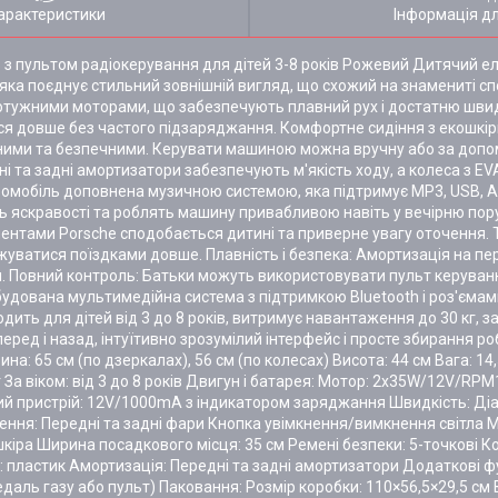
арактеристики
Інформація д
з пультом радіокерування для дітей 3-8 років Рожевий Дитячий е
яка поєднує стильний зовнішній вигляд, що схожий на знамениті спор
тужними моторами, що забезпечують плавний рух і достатню швид
ися довше без частого підзаряджання. Комфортне сидіння з екошкі
ними та безпечними. Керувати машиною можна вручну або за допо
і та задні амортизатори забезпечують м'якість ходу, а колеса з E
тромобіль доповнена музичною системою, яка підтримує MP3, USB, A
ь яскравості та роблять машину привабливою навіть у вечірню пору
ментами Porsche сподобається дитині та приверне увагу оточення.
уватися поїздками довше. Плавність і безпека: Амортизація на пере
и. Повний контроль: Батьки можуть використовувати пульт керуван
будована мультимедійна система з підтримкою Bluetooth і роз'ємам
дить для дітей від 3 до 8 років, витримує навантаження до 30 кг,
еред і назад, інтуїтивно зрозумілий інтерфейс і просте збирання р
: 65 см (по дзеркалах), 56 см (по колесах) Висота: 44 см Вага: 14,5
За віком: від 3 до 8 років Двигун і батарея: Мотор: 2х35W/12V/RP
й пристрій: 12V/1000mA з індикатором заряджання Швидкість: Діап
ітлення: Передні та задні фари Кнопка увімкнення/вимкнення світла
шкіра Ширина посадкового місця: 35 см Ремені безпеки: 5-точкові К
ал: пластик Амортизація: Передні та задні амортизатори Додаткові ф
ль газу або пульт) Паковання: Розмір коробки: 110×56,5×29,5 см В