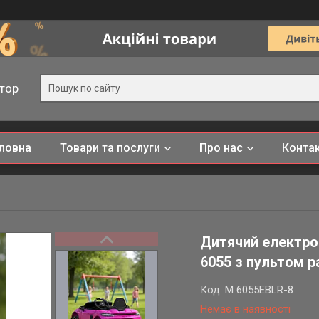
тор
ловна
Товари та послуги
Про нас
Конта
Дитячий електро
6055 з пультом р
Код:
M 6055EBLR-8
Немає в наявності