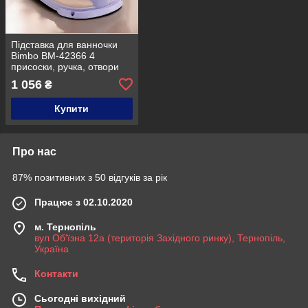
Підставка для ванночки
Bimbo BM-42366 4
присоски, ручка, отвори
для відтоку води
1 056
₴
Фіолетово-рожевий
Купити
Про нас
87% позитивних з 50 відгуків за рік
Працює з 02.10.2020
м. Тернопіль
вул Об'їзна 12а (територія Західного ринку), Тернопіль,
Україна
Контакти
Сьогодні вихідний