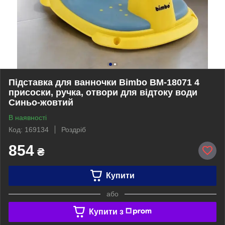
Підставка для ванночки Bimbo BM-18071 4
присоски, ручка, отвори для відтоку води
Синьо-жовтий
В наявності
Код: 169134
Роздріб
854
₴
Купити
або
Купити з