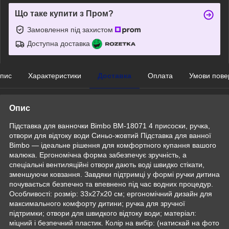
Що таке купити з Пром?
Замовлення під захистом
Доступна доставка
пис
Характеристики
Доставка
Оплата
Умови пове
Опис
Підставка для ванночки Bimbo BM-18071 4 присоски, ручка,
отвори для відтоку води Синьо-жовтий Підставка для ванної
Bimbo — ідеальне рішення для комфортного купання вашого
малюка. Ергономічна форма забезпечує зручність, а
спеціальні вентиляційні отвори дають воді швидко стікати,
зменшуючи ковзання. Завдяки підтримці у формі ручки дитина
почувається безпечно та впевнено під час водних процедур.
Особливості: розмір: 33х27х20 см; ергономічний дизайн для
максимального комфорту дитини; ручка для зручної
підтримки; отвори для швидкого відтоку води; матеріал:
міцний і безпечний пластик. Колір на вибір: (натискай на фото