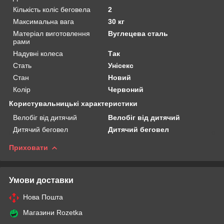
Кількість коліс беговела
2
Максимальна вага
30 кг
Матеріал виготовлення
Вуглецева сталь
рами
Надувні колеса
Так
Стать
Унісекс
Стан
Новий
Колір
Червоний
Користувальницькі характеристики
Велобіг від дитячий
Велобіг від дитячий
Дитячий беговел
Дитячий беговел
Приховати
Умови доставки
Нова Пошта
Магазини Rozetka