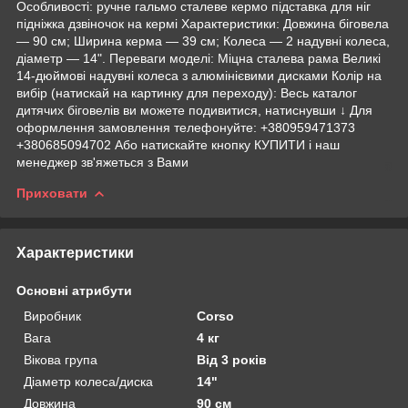
Особливості: ручне гальмо сталеве кермо підставка для ніг
підніжка дзвіночок на кермі Характеристики: Довжина біговела
— 90 см; Ширина керма — 39 см; Колеса — 2 надувні колеса,
діаметр — 14". Переваги моделі: Міцна сталева рама Великі
14-дюймові надувні колеса з алюмінієвими дисками Колір на
вибір (натискай на картинку для переходу): Весь каталог
дитячих біговелів ви можете подивитися, натиснувши ↓ Для
оформлення замовлення телефонуйте: +380959471373
+380685094702 Або натискайте кнопку КУПИТИ і наш
менеджер зв'яжеться з Вами
Приховати
Характеристики
Основні атрибути
Виробник
Corso
Вага
4 кг
Вікова група
Від 3 років
Діаметр колеса/диска
14"
Довжина
90 см