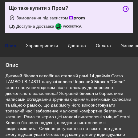
Що таке купити з Пром?
Замовлення під захистом
Доступна доставка
Опис
Характеристики
Доставка
Оплата
Умови п
Опис
Дитячий біговел велобіг на сталевій рамі 14 дюймів Corso
LAMBO LB-14811 надувні колеса Червоний Біговел "Corso"
стане наступним кроком після толокару до дорослого
двоколісного велосипеда! Яскравий біговел із барвистими
написами обладнаний зручним сидінням, великими колесами
та міцною рамою, що дає змогу його використовувати
тривалий час і забезпечує малюкові комфортне безпечне
катання. Рама та кермо цієї моделі виготовлені з міцної сталі.
Колеса біговела надувні, а сидіння виготовлене зі
шкірозамінника. Сидіння регулюється по висоті, що дасть
змогу підлаштувати біговел під кожну дитину індивідуально