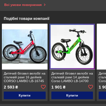
Всі умови повернення
Подібні товари компанії
Дитячий біговел велобіг на
Дитячий біговел велобіг на
Дитя
сталевій рамі 16 дюймів
сталевій рамі 14 дюймів
стал
CORSO LAMBO LB-16745
Corso LAMBO LB-14700
Cor
Червоний
надувні колеса Зелений
наду
2 593
1 901
1 9
₴
₴
Купити
Купити