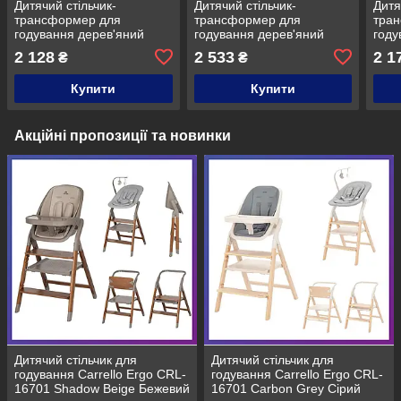
Дитячий стільчик-
Дитячий стільчик-
Дитя
трансформер для
трансформер для
тра
годування дерев'яний
годування дерев'яний
году
Babyroom Поні-230
Babyroom Поні-260
Baby
2 128
2 533
2 1
₴
₴
Рожевий
слонова кістка капучино/
Бірю
шоколад
Купити
Купити
Акційні пропозиції та новинки
Дитячий стільчик для
Дитячий стільчик для
годування Carrello Ergo CRL-
годування Carrello Ergo CRL-
16701 Shadow Beige Бежевий
16701 Carbon Grey Сірий