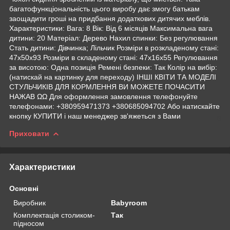
багатофункціональність цього виробу дає змогу батькам
заощадити гроші на придбання додаткових дитячих меблів.
Характеристики: Вага: 8 Вік: Від 6 місяців Максимальна вага
дитини: 20 Матеріал: Дерево Нахил спинки: Без регулювання
Стать дитини: Дівчинка; Лільчик Розміри в розкладеному стані:
47х50х93 Розміри в складеному стані: 47х16х55 Регулювання
за висотою: Одна позиція Ремені безпеки: Так Колір на вибір:
(натискай на картинку для переходу) ІНШІ КВІТИ ТА МОДЕЛІ
СТУЛЬЧИКІВ ДЛЯ КОРМЛЕННЯ ВИ МОЖЕТЕ ПОЧАСИТИ
НАЖАВ ΩΩ Для оформлення замовлення телефонуйте
телефонами: +380959471373 +380685094702 Або натискайте
кнопку КУПИТИ і наш менеджер зв'яжеться з Вами
Приховати
Характеристики
Основні
Виробник
Babyroom
Комплектація столиком-
Так
підносом