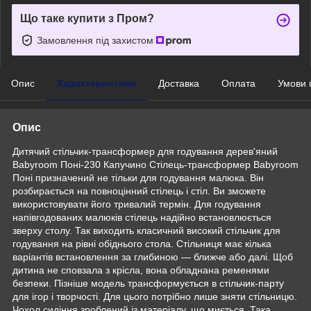
Що таке купити з Пром?
Замовлення під захистом
Опис
Характеристики
Доставка
Оплата
Умови 
Опис
Дитячий стільчик-трансформер для годування дерев'яний
Babyroom Поні-230 Капучино Стілець-трансформер Babyroom
Поні призначений не тільки для годування малюка. Він
розбирається на повноцінний стілець і стіл. Ви зможете
використовувати його тривалий термін. Для годування
напівгодованих малюків стілець надійно встановлюється
зверху столу. Так виходить класичний високий стільчик для
годування на рівні обіднього стола. Стільниця має кілька
варіантів встановлення за глибиною — ближче або далі. Щоб
дитина не сповзала з крісла, вона обладнана ременями
безпеки. Пізніше модель трансформується в стільчик-парту
для ігор і творчості. Для цього потрібно лише зняти стільницю.
Чохол сидіння зроблений із матеріалу, що миється. Така