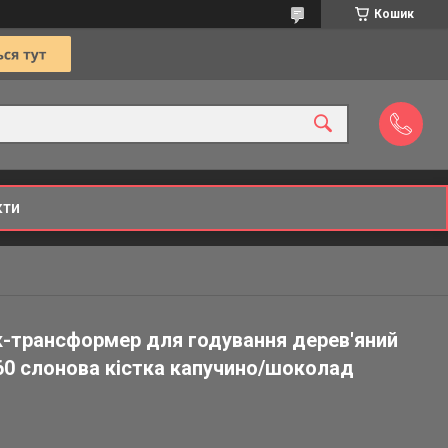
Кошик
кти
к-трансформер для годування дерев'яний
60 слонова кістка капучино/шоколад