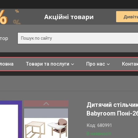
тор
ловна
Товари та послуги
Про нас
Конта
Дитячий стільчи
Babyroom Поні-2
Код:
680991
В наявності