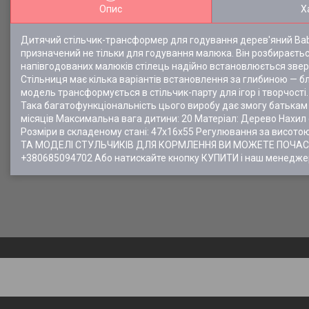
Опис
Х
Дитячий стільчик-трансформер для годування дерев'яний Bab
призначений не тільки для годування малюка. Він розбираєтьс
напівгодованих малюків стілець надійно встановлюється зверху
Стільниця має кілька варіантів встановлення за глибиною — б
модель трансформується в стільчик-парту для ігор і творчості
Така багатофункціональність цього виробу дає змогу батькам 
місяців Максимальна вага дитини: 20 Матеріал: Дерево Нахил 
Розміри в складеному стані: 47х16х55 Регулювання за висотою:
ТА МОДЕЛІ СТУЛЬЧИКІВ ДЛЯ КОРМЛЕННЯ ВИ МОЖЕТЕ ПОЧАСИТ
+380685094702 Або натискайте кнопку КУПИТИ і наш менедже