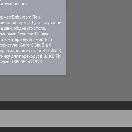
ля замовлення
ормер Babyroom Поні
тривалий термін. Для годування
 рівні обіднього стола.
ременями безпеки. Пізніше
й із матеріалу, що миється.
стики: Вага: 8 Вік: Від 6
в розкладеному стані: 47х50х93
тинку для переходу) ІНШІ КВІТИ
ами: +380959471373