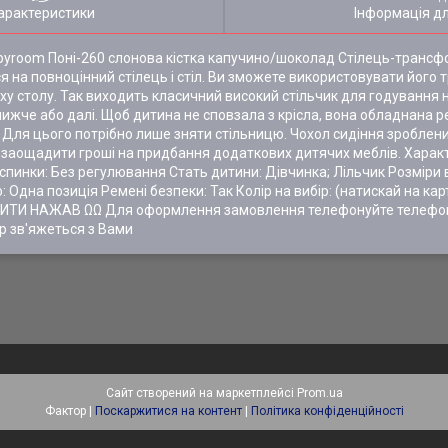
арактеристики
Інформація д
yroom Поні-260 слонова кістка капучино/шоколад Стілець-трансф
я на повноцінний стілець і стіл. Ви зможете використовувати його 
 столу. Так виходить класичний високий стільчик для годування на
лижче або далі. Щоб дитина не сповзала з крісла, вона обладнана 
. Для цього потрібно лише зняти стільницю. Чохол сидіння зроблени
заощадити гроші на придбання додаткових дитячих меблів. Характери
спинки: Без регулювання Стать дитини: Дівчинка; Лільчик Розміри 
 Одна позиція Ремені безпеки: Так Колір на вибір: (натискай на кар
И НАЖАВ ΩΩ Для оформлення замовлення телефонуйте телефон
р зв'яжеться з Вами
Сайт створений на маркетплейсі
Prom.ua
Фактор |
Поскаржитися на контент
|
Політика конфіденційності