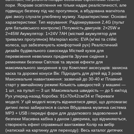
пори. Яскраве освітлення не тільки надає реалістичності, але
підвищує безпеку під час прогулянок, а вбудована магнітола
дає змогу слухати улюблену музику. Характеристики: Основні
характеристики: Тип керування: Радіокерування 2,4G (пульт
для батьківського контролю) Потужність двигунів: 2×25W и
2×45W Акумулятор: 1×24V 7AH (місткий акумулятор для
тривалих прогулянок) Матеріал коліс: EVA (м'які та стійкі
колеса, що забезпечують комфортний рух) Реалістичний
дизайн будівельного самоскида Місткий кузов для
перевезення невеликих предметів Зручне сидіння з
ременями безпеки Світлові та звукові ефекти для
максимального занурення в гру Комплект аксесуарів: захисна
каска та дорожні конуси Вік: Підходить для дітей від 3 років
Максимальне навантаження: зазвичай до 30-40 кг Плавний
старт у звичайному режимі Кількість швидкостей: у машині —
1 шт., на пульті — 3 шт. Максимальна швидкість — до 5 км/год
Рух уперед-назад Коробка: 91х70х42см/34 кг Переваги
моделі: У цій моделі можуть відчинятися двері, що допомагає
дитині легко забиратися в салон Вбудована музична система
MP3 + USB і передні фари для додаткового задоволення й
безпеки Масивна кабіна з дахом і дверима, що відчиняються,
створюють ефект справжньої вантажівки Колір на вибір
(натискай на картинку для переходу): Весь каталог дитячих