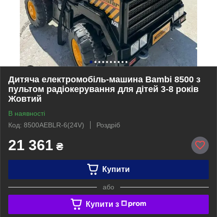
Дитяча електромобіль-машина Bambi 8500 з
пультом радіокерування для дітей 3-8 років
Жовтий
В наявності
Код: 8500AEBLR-6(24V)
Роздріб
21 361
₴
Купити
або
Купити з