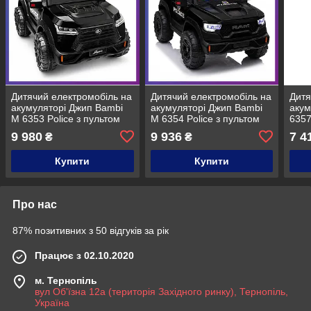
Дитячий електромобіль на
Дитячий електромобіль на
Дитя
акумуляторі Джип Bambi
акумуляторі Джип Bambi
акум
M 6353 Police з пультом
M 6354 Police з пультом
6357
радіокерування для дітей
радіокерування для дітей
раді
9 980
9 936
7 4
₴
₴
3-8 років Чорний
3-8 років Чорний
3-8 
фарбований
фарбований
Купити
Купити
Про нас
87% позитивних з 50 відгуків за рік
Працює з 02.10.2020
м. Тернопіль
вул Об'їзна 12а (територія Західного ринку), Тернопіль,
Україна