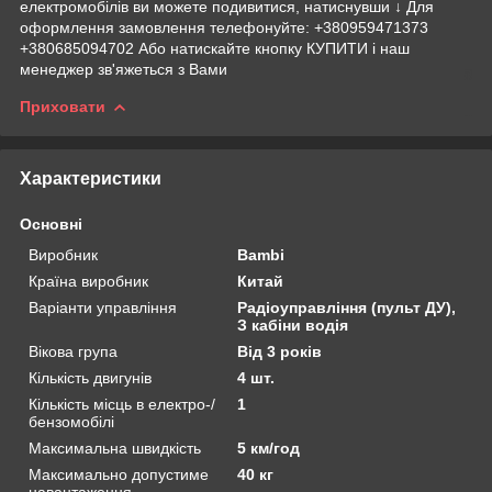
електромобілів ви можете подивитися, натиснувши ↓ Для
оформлення замовлення телефонуйте: +380959471373
+380685094702 Або натискайте кнопку КУПИТИ і наш
менеджер зв'яжеться з Вами
Приховати
Характеристики
Основні
Виробник
Bambi
Країна виробник
Китай
Варіанти управління
Радіоуправління (пульт ДУ),
З кабіни водія
Вікова група
Від 3 років
Кількість двигунів
4 шт.
Кількість місць в електро-/
1
бензомобілі
Максимальна швидкість
5 км/год
Максимально допустиме
40 кг
навантаження