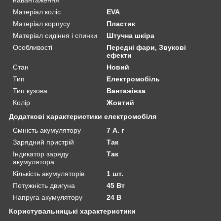
Матеріал коліс
EVA
Матеріал корпусу
Пластик
Матеріал сидіння і спинки
Штучна шкіра
Особливості
Передні фари, Звукові
ефекти
Стан
Новий
Тип
Електромобіль
Тип кузова
Вантажівка
Колір
Жовтий
Додаткові характеристики електромобіля
Ємність акумулятору
7 А. г
Зарядний пристрій
Так
Індикатор заряду
Так
акумулятора
Кількість акумуляторів
1 шт.
Потужність двигуна
45 Вт
Напруга акумулятору
24 В
Користувальницькі характеристики