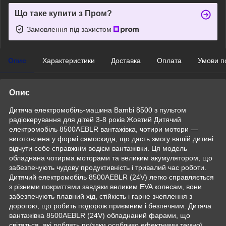
Що таке купити з Пром?
Замовлення під захистом
Опис
Характеристики
Доставка
Оплата
Умови п
Опис
Дитяча електромобіль-машина Bambi 8500 з пультом
радіокерування для дітей 3-8 років Жовтий Дитячий
електромобіль 8500AEBLR вантажівка, чотири мотори —
виготовлена у формі самоскида, що дасть змогу вашій дитині
відчути себе справжнім водієм вантажівки. Ця модель
обладнана чотирма моторами та великим акумулятором, що
забезпечують чудову продуктивність і тривалий час роботи.
Дитячий електромобіль 8500AEBLR (24V) легко справляється
з різними покриттями завдяки великим EVA колесам, вони
забезпечують плавний хід, стійкість і гарне зчеплення з
дорогою, що робить подорож приємним і безпечним. Дитяча
вантажівка 8500AEBLR (24V) обладнаний фарами, що
світяться, які роблять поїздки особливо ефектними темної