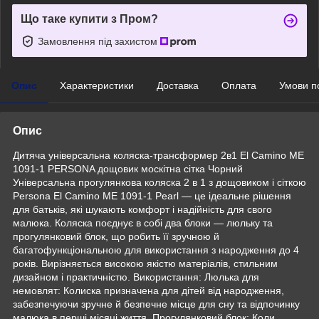
Що таке купити з Пром?
Замовлення під захистом
Опис
Характеристики
Доставка
Оплата
Умови п
Опис
Дитяча універсальна коляска-трансформер 2в1 El Camino ME
1091-1 PERSONA дощовик москітна сітка Чорний
Універсальна прогулянкова коляска 2 в 1 з дощовиком і сіткою
Persona El Camino ME 1091-1 Pearl — це ідеальне рішення
для батьків, які шукають комфорт і надійність для свого
малюка. Коляска поєднує в собі два блоки — люльку та
прогулянковий блок, що робить її зручною й
багатофункціональною для використання з народження до 4
років. Вирізняється високою якістю матеріалів, стильним
дизайном і практичністю. Використання: Люлька для
немовлят: Колиска призначена для дітей від народження,
забезпечуючи зручне й безпечне місце для сну та відпочинку
малюка в перші місяці життя. Прогулянковий блок: Коли