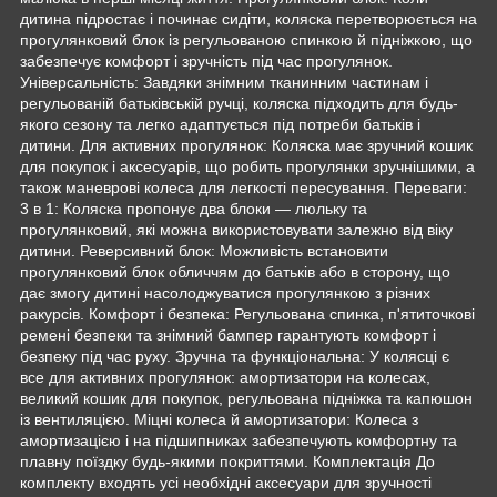
дитина підростає і починає сидіти, коляска перетворюється на
прогулянковий блок із регульованою спинкою й підніжкою, що
забезпечує комфорт і зручність під час прогулянок.
Універсальність: Завдяки знімним тканинним частинам і
регульованій батьківській ручці, коляска підходить для будь-
якого сезону та легко адаптується під потреби батьків і
дитини. Для активних прогулянок: Коляска має зручний кошик
для покупок і аксесуарів, що робить прогулянки зручнішими, а
також маневрові колеса для легкості пересування. Переваги:
3 в 1: Коляска пропонує два блоки — люльку та
прогулянковий, які можна використовувати залежно від віку
дитини. Реверсивний блок: Можливість встановити
прогулянковий блок обличчям до батьків або в сторону, що
дає змогу дитині насолоджуватися прогулянкою з різних
ракурсів. Комфорт і безпека: Регульована спинка, п'ятиточкові
ремені безпеки та знімний бампер гарантують комфорт і
безпеку під час руху. Зручна та функціональна: У колясці є
все для активних прогулянок: амортизатори на колесах,
великий кошик для покупок, регульована підніжка та капюшон
із вентиляцією. Міцні колеса й амортизатори: Колеса з
амортизацією і на підшипниках забезпечують комфортну та
плавну поїздку будь-якими покриттями. Комплектація До
комплекту входять усі необхідні аксесуари для зручності