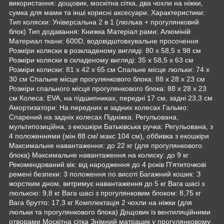
використання: дощовик, москітна сітка, два чохли на ніжки,
сумка для мами та інші корисні аксесуари. Характеристики:
Тип коляски: Універсальна 2 в 1 (люлька + прогулянковий
блок) Тип додавання: Книжка Матеріал рами: Алюміній
Материал ткани: 600D, водовідштовхувальне просочення
Розміри коляски в розкладеному вигляді: 80 х 58,5 х 98 см
Розміри коляски в складеному вигляді: 35 х 58,5 х 63 см
Розміри колиски: 81 х 42 х 65 см Спальне місце люльки: 74 х
30 см Спальне місце прогулянкового блока: 88 х 28 х 23 см
Розміри спального місця прогулянкового блока: 88 х 28 х 23
см Колеса: EVA, на підшипниках, передні 17 см, задні 23,3 см
Амортизатори: На передних и задних колесах Гальмо:
Спарений на задніх колесах Підніжка: Регульована,
мультипозиційна, з екошкіри Батьківська ручка: Регульована, з
4 положеннями (мін 88 см/ макс 104 см), оббивка з екошкіри
Максимальне навантаження: до 22 кг (для прогулянкового
блока) Максимальне навантаження на колиску: до 9 кг
Рекомендований вік: від народження до 4 років П'ятиточкові
ремені безпеки: 3 положення по висоті Багажний кошик: З
жорстким дном, витримує навантаження до 5 кг Вага шасі з
люлькою: 9,8 кг Вага шасі з прогулянковим блоком: 8,75 кг
Вага брутто: 17,3 кг Комплектація 2 чохли на ніжки (для
люльки та прогулянкового блока) Дощовик із вентиляційними
отворами Москітна сітка Знімний матрацик у прогулянковому