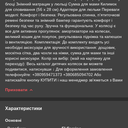
блоці Знімний матрацик у люльці Сумка для мами Килимок
для сповивання (56 х 28 см) Адаптери для люльки Переваги
моделі: Комфорт і безпека: Регульована спинка, п'ятиточкові
ремені безпеки та знімний бампер гарантують комфорт і
безпеку під час руху. Зручна та функціональна: У колясці є
все для активних прогулянок: амортизатори на колесах,
великий кошик для покупок, регульована підніжка та капюшон
із вентиляцією. Комплектація: До комплекту входять усі
необхідні аксесуари для зручності використання: дощовик,
москітна сітка, два чохли на ніжки, сумка для мами та інші
корисні аксесуари. Колір на вибір: (май на картинку для
переходу): Весь каталог дитячих колясок ви можете
подивитися, натиснувши ↓ Для оформлення замовлення
телефонуйте: +380959471373 +380685094702 Або
натискайте кнопку КУПИТИ і наш менеджер зв'яжеться з Вами
Приховати
Характеристики
Основні