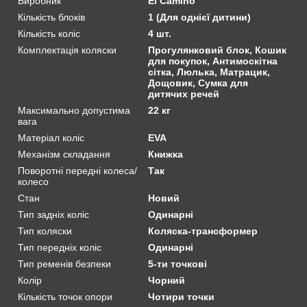
Виробник
El Camino
Кількість блоків
1 (Для однієї дитини)
Кількість коліс
4 шт.
Комплектація коляски
Прогулянковий блок, Кошик
для покупок, Антимоскітна
сітка, Люлька, Матрацик,
Дощовик, Сумка для
дитячих речей
Максимально допустима
22 кг
вага
Матеріал коліс
EVA
Механізм складання
Книжка
Поворотні передні колеса/
Так
колесо
Стан
Новий
Тип задніх коліс
Одинарні
Тип коляски
Коляска-трансформер
Тип передніх коліс
Одинарні
Тип ременів безпеки
5-ти точкові
Колір
Чорний
Кількість точок опори
Чотири точки