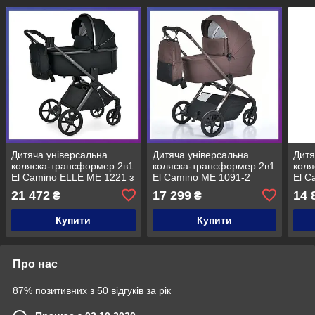
Дитяча універсальна
Дитяча універсальна
Дитя
коляска-трансформер 2в1
коляска-трансформер 2в1
коля
El Camino ELLE ME 1221 з
El Camino ME 1091-2
El 
2-ма дощовиками та
PERSONA з дощовиком та
1191
21 472
17 299
14 
₴
₴
москітною сіткою Чорний
москітною сіткою
дощо
Коричневий
сітк
Купити
Купити
Про нас
87% позитивних з 50 відгуків за рік