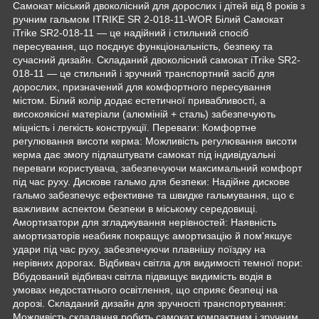
Самокат міський двоколісний для дорослих і дітей від 8 років з
ручним гальмом ITRIKE SR 2-018-11-WOR Білий Самокат
iTrike SR2-018-11 — це надійний і стильний спосіб
пересування, що поєднує функціональність, безпеку та
сучасний дизайн. Складаний двоколісний самокат iTrike SR2-
018-11 — це стильний і зручний транспортний засіб для
дорослих, призначений для комфортного пересування
містом. Білий колір додає естетичної привабливості, а
високоякісні матеріали (алюміній + сталь) забезпечують
міцність і легкість конструкції. Переваги: Комфортне
регулювання висоти керма: Можливість регулювання висоти
керма дає змогу підлаштувати самокат під індивідуальні
переваги користувача, забезпечуючи максимальний комфорт
під час руху. Дискове гальмо для безпеки: Надійне дискове
гальмо забезпечує ефективне та швидке гальмування, що є
важливим аспектом безпеки в міському середовищі.
Амортизатори для згладжування нерівностей: Наявність
амортизаторів неабияк покращує амортизацію й пом'якшує
удари під час руху, забезпечуючи плавнішу поїздку на
нерівних дорогах. Відбивач світла для видимості темної пори:
Вбудований відбивач світла підвищує видимість водія в
умовах недостатнього освітлення, що сприяє безпеці на
дорозі. Складаний дизайн для зручності транспортування:
Можливість складання робить самокат компактним і зручним