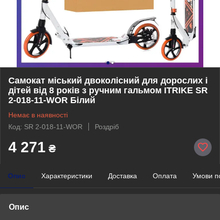
Самокат міський двоколісний для дорослих і
дітей від 8 років з ручним гальмом ITRIKE SR
2-018-11-WOR Білий
Немає в наявності
Код: SR 2-018-11-WOR
Роздріб
4 271
₴
Опис
Характеристики
Доставка
Оплата
Умови п
Опис