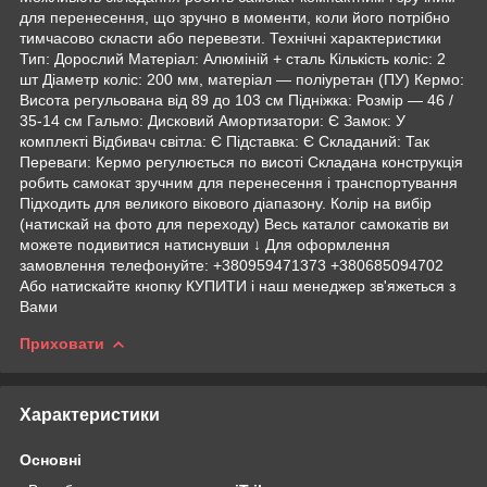
для перенесення, що зручно в моменти, коли його потрібно
тимчасово скласти або перевезти. Технічні характеристики
Тип: Дорослий Матеріал: Алюміній + сталь Кількість коліс: 2
шт Діаметр коліс: 200 мм, матеріал — поліуретан (ПУ) Кермо:
Висота регульована від 89 до 103 см Підніжка: Розмір — 46 /
35-14 см Гальмо: Дисковий Амортизатори: Є Замок: У
комплекті Відбивач світла: Є Підставка: Є Складаний: Так
Переваги: Кермо регулюється по висоті Складана конструкція
робить самокат зручним для перенесення і транспортування
Підходить для великого вікового діапазону. Колір на вибір
(натискай на фото для переходу) Весь каталог самокатів ви
можете подивитися натиснувши ↓ Для оформлення
замовлення телефонуйте: +380959471373 +380685094702
Або натискайте кнопку КУПИТИ і наш менеджер зв'яжеться з
Вами
Приховати
Характеристики
Основні