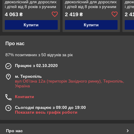
двоколісний для дорослих
двоколісний для дорослих
двок
і дітей від 8 років з ручним
і дітей від 8 років з ручним
і діт
гальмом ITRIKE SR 2-035-
гальмом SR 2-043-1-B
галь
4 063
2 419
2 4
₴
₴
2 чорний
Чорний
Біли
Купити
Купити
Про нас
87% позитивних з 50 відгуків за рік
Працює з 02.10.2020
м. Тернопіль
вул Об'їзна 12а (територія Західного ринку), Тернопіль,
Україна
Контакти
Сьогодні працює з 09:00 до 19:00
Показати весь графік роботи
Про нас