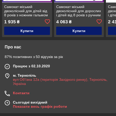
Самокат міський
Самокат міський
Само
двоколісний для дітей від
двоколісний для дорослих
двок
8 років з ножним гальмом
і дітей від 8 років з ручним
і діт
ITRIKE SR 2-051-OR
гальмом ITRIKE SR 2-035-
галь
1 935
4 063
2 4
₴
₴
Жовтогарячий
2 чорний
Біли
Купити
Купити
Про нас
87% позитивних з 50 відгуків за рік
Працює з 02.10.2020
м. Тернопіль
вул Об'їзна 12а (територія Західного ринку), Тернопіль,
Україна
Контакти
Сьогодні вихідний
Показати весь графік роботи