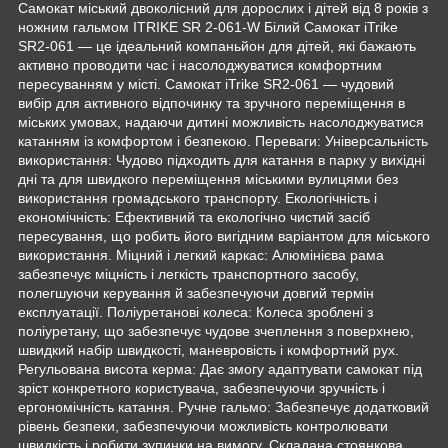
Самокат міський двоколісний для дорослих і дітей від 8 років з
ножним гальмом ITRIKE SR 2-061-W Білий Самокат iTrike
SR2-061 — це ідеальний компаньйон для дітей, які бажають
активно проводити час і насолоджуватися комфортним
пересуванням у місті. Самокат iTrike SR2-061 — чудовий
вибір для активного відпочинку та зручного переміщення в
міських умовах, надаючи дитині можливість насолоджуватися
катанням із комфортом і безпекою. Переваги: Універсальність
використання: Чудово підходить для катання в парку у вихідні
дні та для швидкого переміщення міськими вулицями без
використання громадського транспорту. Екологічність і
економічність: Ефективний та екологічно чистий засіб
пересування, що робить його вигідним варіантом для міського
використання. Міцний і легкий каркас: Алюмінієва рама
забезпечує міцність і легкість транспортного засобу,
полегшуючи керування й забезпечуючи довгий термін
експлуатації. Поліуретанові колеса: Колеса зроблені з
поліуретану, що забезпечує чудове зчеплення з поверхнею,
швидкий набір швидкості, маневровість і комфортний рух.
Регульована висота керма: Дає змогу адаптувати самокат під
зріст конкретного користувача, забезпечуючи зручність і
ергономічність катання. Ручне гальмо: Забезпечує додатковий
рівень безпеки, забезпечуючи можливість контролювати
швидкість і робити зупинки на вимогу. Складана стоянкова