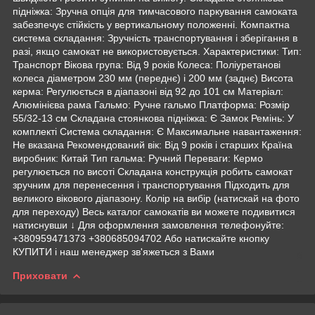
підніжка: Зручна опція для тимчасового паркування самоката
забезпечує стійкість у вертикальному положенні. Компактна
система складання: Зручність транспортування і зберігання в
разі, якщо самокат не використовується. Характеристики: Тип:
Транспорт Вікова група: Від 9 років Колеса: Поліуретанові
колеса діаметром 230 мм (переднє) і 200 мм (заднє) Висота
керма: Регулюється в діапазоні від 92 до 101 см Матеріал:
Алюмінієва рама Гальмо: Ручне гальмо Платформа: Розмір
55/32-13 см Складана стоянкова підніжка: Є Замок Ремінь: У
комплекті Система складання: Є Максимальне навантаження:
Не вказана Рекомендований вік: Від 9 років і старших Країна
виробник: Китай Тип гальма: Ручний Переваги: Кермо
регулюється по висоті Складана конструкція робить самокат
зручним для перенесення і транспортування Підходить для
великого вікового діапазону. Колір на вибір (натискай на фото
для переходу) Весь каталог самокатів ви можете подивитися
натиснувши ↓ Для оформлення замовлення телефонуйте:
+380959471373 +380685094702 Або натискайте кнопку
КУПИТИ і наш менеджер зв'яжеться з Вами
Приховати