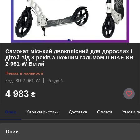
Самокат міський двоколісний для дорослих і
дітей від 8 років з ножним гальмом ITRIKE SR
2-061-W Білий
Немає в наявності
Код: SR 2-061-W
Роздріб
4 983
₴
Опис
Характеристики
Доставка
Оплата
Умови п
Опис