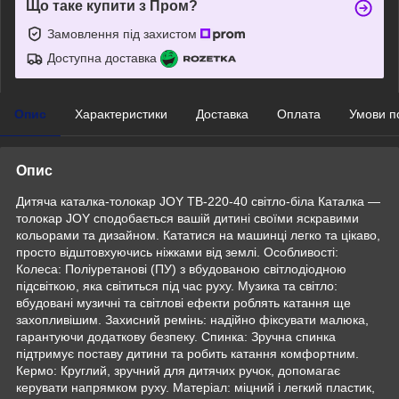
Що таке купити з Пром?
Замовлення під захистом
Доступна доставка
Опис
Характеристики
Доставка
Оплата
Умови п
Опис
Дитяча каталка-толокар JOY TB-220-40 світло-біла Каталка —
толокар JOY сподобається вашій дитині своїми яскравими
кольорами та дизайном. Кататися на машинці легко та цікаво,
просто відштовхуючись ніжками від землі. Особливості:
Колеса: Поліуретанові (ПУ) з вбудованою світлодіодною
підсвіткою, яка світиться під час руху. Музика та світло:
вбудовані музичні та світлові ефекти роблять катання ще
захопливішим. Захисний ремінь: надійно фіксувати малюка,
гарантуючи додаткову безпеку. Спинка: Зручна спинка
підтримує поставу дитини та робить катання комфортним.
Кермо: Круглий, зручний для дитячих ручок, допомагає
керувати напрямком руху. Матеріал: міцний і легкий пластик,