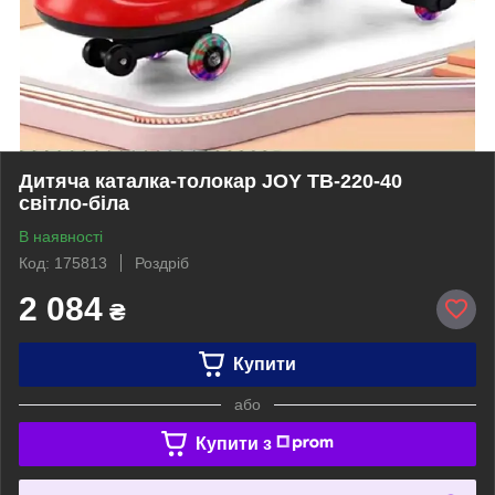
Дитяча каталка-толокар JOY TB-220-40
світло-біла
В наявності
Код: 175813
Роздріб
2 084
₴
Купити
або
Купити з