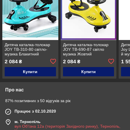
Дитяча каталка-толокар
Дитяча каталка-толокар
Дитя
JOY TB-310-80 світло-
JOY TB-690-87 світло
Joy 
музика Блакитний
музика Жовтий
й му
2 084
2 084
1 5
₴
₴
Купити
Купити
Про нас
87% позитивних з 50 відгуків за рік
Працює з 02.10.2020
м. Тернопіль
вул Об'їзна 12а (територія Західного ринку), Тернопіль,