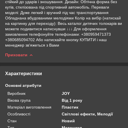
стійкий до ударів і зношування. Дизайн: Обтічна форма без
кутів, стилізована під спортивний автомобіль. Переваги
моделі: Дуже легкий і зручний під час транспортування
Обладнана вбудованими мелодіями Колір на вибір (натискай
на картинку для переходу): Весь каталог дитячих толокарів ви
можете подивитися натиснувши ↓↓↓ Для оформлення
замовлення телефонуйте телефонами: +380959471373
+380685094702 Або натискайте кнопку КУПИТИ і наш
менеджер зв'яжеться з Вами
Приховати
Характеристики
Основні атрибути
Виробник
JOY
Вікова група
Від 1 року
Матеріал виготовлення
Пластик
Особливості
Світлові ефекти, Мелодії
Стан
Новий
Тип
Мотоцикл