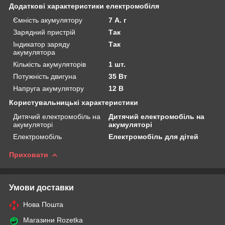
Додаткові характеристики електромобіля
Ємність акумулятору
7 А. г
Зарядний пристрій
Так
Індикатор заряду
Так
акумулятора
Кількість акумуляторів
1 шт.
Потужність двигуна
35 Вт
Напруга акумулятору
12 В
Користувальницькі характеристики
Дитячий електромобіль на
Дитячий електромобіль на
акумуляторі
акумуляторі
Електромобіль
Електромобіль для дітей
Приховати
Умови доставки
Нова Пошта
Магазини Rozetka