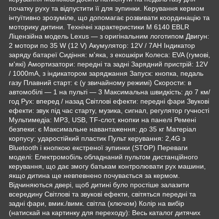
початку руху та відпустити її для зупинки. Керування кермом
інтуїтивно зрозуміле, що допомагає розвивати координацію та
моторику дитини. Технічні характеристики M 6140 EBLR
Ліцензійна модель Lexus — з оригінальним логотипом Двигун:
2 мотори по 35 W (12 V) Акумулятор: 12V / 7AH Індикатор
заряду батареї Сидіння: м'яка, з екошкіри Колеса: EVA (гумові,
м'які) Амортизатори: передні та задні Зарядний пристрій: 12V
/ 1000mA, з індикатором заряджання Запуск: кнопка, педаль
газу Плавний старт: є (у звичайному режимі) Скорости: в
автомобілі — 1 на пульті — 3 Максимальна швидкість: до 7 км/
год Рух: вперед / назад Світлові ефекти: передні фари Звукові
ефекти: звук під час старту, музика, сигнал, регулятор гучності
Мультимедіа: MP3, USB, TF-слот, кнопки на панелі Ремені
безпеки: є Максимальне навантаження: до 35 кг Матеріал
корпусу: ударостійкий пластик Пульт керування: 2,4G з
Bluetooth і кнопкою екстреної зупинки (STOP) Переваги
моделі: Електромобіль обладнаний пультом дистанційного
керування, що дає змогу батькам контролювати рух машини,
якщо дитина ще невпевнено почувається за кермом.
Відчиняються двері, щоб дитині було простіше залазити
всередину Світлові та звукові ефекти, світяться передні та
задні фари, вмик./вимк. світла (ключом) Колір на вибір
(натискай на картинку для переходу): Весь каталог дитячих