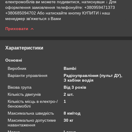
електромобілів ви можете подивитися, натиснувши ↓ Для
оформлення замовлення телефонуйте: +380959471373
+380685094702 Або натискайте кнопку КУПИТИ і наш
менеджер зв'яжеться з Вами
Приховати
Характеристики
Основні
Виробник
Bambi
Варіанти управління
Радіоуправління (пульт ДУ),
З кабіни водія
Вікова група
Від 3 років
Кількість двигунів
2 шт.
Кількість місць в електро-/
1
бензомобілі
Максимальна швидкість
8 км/год
Максимально допустиме
30 кг
навантаження
Марка
Lexus