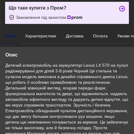
Що таке купити з Пром?
Замовлення під захистом
Опис
Характеристики
Доставка
Оплата
Умови п
Опис
Дитячий електромобіль на акумуляторі Lexus LX 570 на пульті
радіокеруванні для дітей 3-8 років Чорний Ця стильна та
сучасна модель виконана в дизайні справжнього джипа Lexus,
що робить її особливо привабливою та реалістичною.
Детальний зовнішній вигляд, яскраві передні фари,
функціональна магнітола та двері, що відчиняються, надають
автомобілю ефектного вигляду та дарують дитині відчуття, що
він керує справжнім транспортом. Зручність і безпека
Електромобіль обладнаний пультом дистанційного керування,
що дає змогу батькам контролювати рух машини, якщо
дитина ще невпевнено почувається за кермом. Це забезпечує
не тільки захопливу, але й безпечну поїздку. Просте
керування Малюкові досить натиснути на педаль газу для