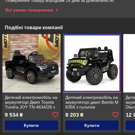
Повернення товару впродовж 14 днів за домовленістю
Всі умови повернення
Подібні товари компанії
Дитячий електромобіль на
Дитячий електромобіль на
Дитя
акумуляторі Джип Toyota
акумуляторі джип Bambi M
акум
Tundra JOY TN-4634/28 з
6356 з пультом
Disc
пультом радіокерування
радіокерування для дітей
пуль
9 534
8 203
12 
₴
₴
для дітей 3-8 років Чорний
3-8 років Чорний з
3-8 
зеленим
авт
Купити
Купити