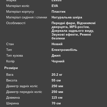
Матеріал коліс
EVA
Матеріал корпусу
Пластик
Матеріал сидіння і спинки
Натуральна шкіра
Особливості
Передні фари, Відчиняємі
дверцята, MP3-роз'єм,
Дзеркала заднього виду,
Звукові ефекти, Ремені
безпеки
Стан
Новий
Тип
Електромобіль
Тип кузова
Джип
Колір
Чорний
Розміри
Вага
20.2 кг
Висота
55 см
Діаметр задніх коліс
250 мм
Діаметр передніх коліс
250 мм
Довжина
115 см
Ширина
70 см