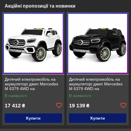
Акційні пропозиції та новинки
Дитячий електромобіль на
Дитячий електромобіль на
акумуляторі джип Mercedes
акумуляторі джип Mercedes
M 6379 4WD на
M 6379 4WD на
радіокеруванні для дітей 3-8
радіокеруванні для дітей 3-8
В наявності
В наявності
років Білий
років Чорний фарбований
17 412
19 139
₴
₴
Купити
Купити