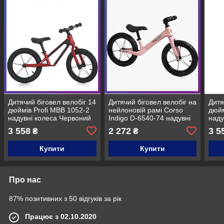
Дитячий біговел велобіг 14
Дитячий біговел велобіг на
Дитя
дюймів Profi MBB 1052-2
нейлоновій рамі Corso
дюйм
надувні колеса Червоний
Indigo D-6540-74 надувні
наду
колеса 14 дюймів Рожевий
3 558
2 272
3 5
₴
₴
Купити
Купити
Про нас
87% позитивних з 50 відгуків за рік
Працює з 02.10.2020