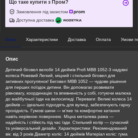
Що таке купити з Пром?
Замовлення під захистом
Доступна доставка
Опис
Характеристики
Доставка
Оплата
Умови п
Опис
Дитячий біговел велобіг 14 дюймів Profi MBB 1052-3 надувні
колеса Рожевий Легкий, міцний і стильний біговел для
активних прогулянок! Беговел MBB 1052 — чудове рішення
для перших поїздок дитини. Він допомагає розвивати
рівновагу, координацію та впевненість у собі, готуючи малюка
до майбутньої їзди на велосипеді. Переваги: Великі колеса 14
дюймів — ідеально підходять для вулиці, забезпечують гарну
прохідність. Гумові шини — м'яке та комфортне катання
навіть нерівною поверхнею. Міцна металева рама —
надійність і стійкість під час їзди. Стильний колір — сучасний
та універсальний дизайн. Характеристики: Рекомендований
вік: від 3 років Діаметр коліс: 14 дюймів Матеріал коліс: гума