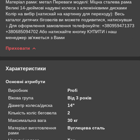
Матеріал рами: метал Переваги моделі: Міцна сталева рама
Великі 14-дюймові надувні колеса з алюмінієвими дисками
Колір на вибір (натискай на картинку для переходу): Весь
каталог дитячих біговелів ви можете подивитися, натиснувши
↓ Для оформлення замовлення телефонуйте: +380959471373
+380685094702 Або натискайте кнопку КУПИТИ і наш
менеджер зв'яжеться з Вами
Приховати
Характеристики
Основні атрибути
Виробник
Profi
Вікова група
Від 3 років
Діаметр колеса/диска
14"
Кількість коліс беговела
2
Максимальна вага
30 кг
Матеріал виготовлення
Вуглецева сталь
рами