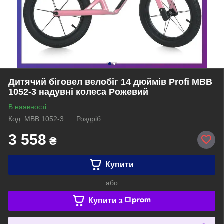
Дитячий біговел велобіг 14 дюймів Profi MBB
1052-3 надувні колеса Рожевий
В наявності
Код: MBB 1052-3
Роздріб
3 558
₴
Купити
або
Купити з