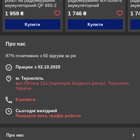
робот на радіокеруванні
радіокеруванні MX-0058-6
раді
акумуляторний QF 660-2
акумуляторний
аку
M стріляє орбізами
водонепроникний Жовтий
вод
1 959
1 746
1 7
₴
₴
Зел
Купити
Купити
Про нас
87% позитивних з 50 відгуків за рік
Працює з 02.10.2020
м. Тернопіль
вул Об'їзна 12а (територія Західного ринку), Тернопіль,
Україна
Контакти
Сьогодні вихідний
Показати весь графік роботи
Про нас