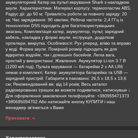
акумуляторний Катер на пульті керування Shark з накладкою
акули. Характеристики: Матеріал корпусу: термопластик ABS;
Радіус дії: до 50 м; Тривалість роботи за повного заряду: 20
хв; Час заряджання: 90 хвилин; Робоча частота: 2,4 ГГц із
технологією DSS підходить для багатокористувацьких
змагань; Комплектація катер, акумулятор, пульт, зарядний
кабель, накладка у формі акули, інструкція, додаткові
прпелери, викрутка. Особливості: Рух уперед, вліво та вправо
у воді. Форма акули. Помірний розмір підходить як для
відкритих водойм, так і домашніх басейнів. Легка вага,
простий у використанні. Живлення: Акумулятор Li-ion 3.7 В
(1200 мА·год), Пульта керування — батарейки 2 х АА LR6
немає в комплекті; Катер: акумулятора батарейка та USB —
зарядний пристрій. Габарити в пакованні: 26,5 х 18,5 х 13,6
см; Рекомендований вік: від 14 років; Весь каталог
радіокерованих іграшок ви можете подивитися, натиснувши ↓
Для оформлення замовлення телефонуйте: +380959471373
+380685094702 Або натискайте кнопку КУПИТИ і наш
менеджер зв'яжеться з Вами
Приховати