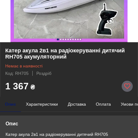
Катер акула 2в1 на радіокеруванні дитячий
RH705 акумуляторний
Немає в наявності
Код: RH705
Роздріб
1 367
₴
Опис
Характеристики
Доставка
Оплата
Умови п
Опис
Катер акула 2в1 на радіокеруванні дитячий RH705