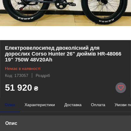
Електровелосипед двоколісний для
дорослих Corso Hunter 26" дюймів HR-48066
19" 750W 48V20Ah
Немає в наявності
Код: 173057
Роздріб
51 920
₴
Опис
Характеристики
Доставка
Оплата
Умови п
Опис