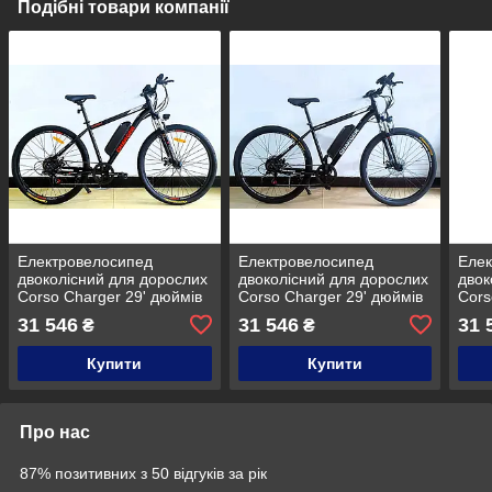
Подібні товари компанії
Електровелосипед
Електровелосипед
Елек
двоколісний для дорослих
двоколісний для дорослих
двок
Corso Charger 29' дюймів
Corso Charger 29' дюймів
Cors
CR-29834 19" 350 W
CR-29781 19" 350 W
CR-2
31 546
31 546
31 
₴
₴
36V10Ah
36V10Ah
36V
Купити
Купити
Про нас
87% позитивних з 50 відгуків за рік