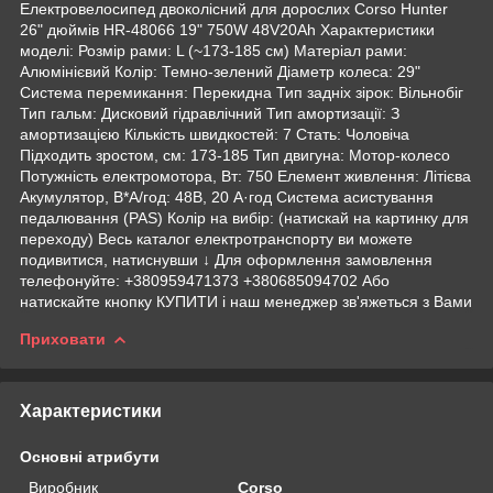
Електровелосипед двоколісний для дорослих Corso Hunter
26" дюймів HR-48066 19" 750W 48V20Ah Характеристики
моделі: Розмір рами: L (~173-185 см) Матеріал рами:
Алюмінієвий Колір: Темно-зелений Діаметр колеса: 29"
Система перемикання: Перекидна Тип задніх зірок: Вільнобіг
Тип гальм: Дисковий гідравлічний Тип амортизації: З
амортизацією Кількість швидкостей: 7 Стать: Чоловіча
Підходить зростом, см: 173-185 Тип двигуна: Мотор-колесо
Потужність електромотора, Вт: 750 Елемент живлення: Літієва
Акумулятор, В*А/год: 48В, 20 А·год Система асистування
педалювання (PAS) Колір на вибір: (натискай на картинку для
переходу) Весь каталог електротранспорту ви можете
подивитися, натиснувши ↓ Для оформлення замовлення
телефонуйте: +380959471373 +380685094702 Або
натискайте кнопку КУПИТИ і наш менеджер зв'яжеться з Вами
Приховати
Характеристики
Основні атрибути
Виробник
Corso