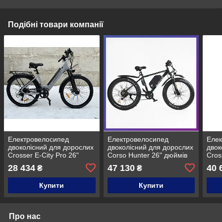
Подібні товари компанії
Електровелосипед
Електровелосипед
Елек
двоколісний для дорослих
двоколісний для дорослих
двок
Crosser E-City Pro 26"
Corso Hunter 26" дюймів
Cros
48V/500W/10.4Ah 35 км/
HT-87390 19" 750W
48V/
28 434
47 130
40 
₴
₴
год Сірий глянець
48V20Ah
Купити
Купити
Про нас