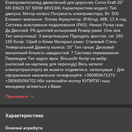
Електровелосипед двоколісний для дорослих Corso Kraft 20"
KR-93623 ST 500W 48V13Ah Характеристики моделі: Тип
двигуна: Мотор-колесо Потужність електромотора, Вт: 500
Елемент живлення: Літієва Акумулятор, В*А/год: 48В, 13 А·год
Система асистування педалювання (PAS): Немає Ручка газа:
Да Дисплей: РК-дисплей кольоровий Розмір рами: One size
Тип амортизації: З амортизацією Підходить зростом, см: 165-
195 Колір: Сірий із білим Матеріал рами: Сталевий Стать:
Універсальний Діаметр колеса: 20" Тип гальм: Дисковий
механічний Кількість швидкостей: 7 Система перемикання:
Перекидна Тип задніх зірок: Вільнобіг Колір на вибір:
(натискай на картинку для переходу) Весь каталог
електротранспорту ви можете подивитися, натиснувши ↓ Для
оформлення замовлення телефонуйте: +380959471373
+380685094702 Або натискайте кнопку КУПИТИ і наш
менеджер зв'яжеться з Вами
Приховати
Характеристики
Основні атрибути