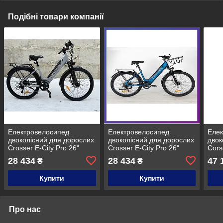
Подібні товари компанії
Електровелосипед
Електровелосипед
Елек
двоколісний для дорослих
двоколісний для дорослих
двок
Crosser E-City Pro 26"
Crosser E-City Pro 26"
Cors
48V/500W/10.4Ah 35 км/
48V/500W/10.4Ah 35 км/
HT-8
28 434
28 434
47 
₴
₴
год Сірий глянець
год Зелений матовий
48V
Купити
Купити
Про нас