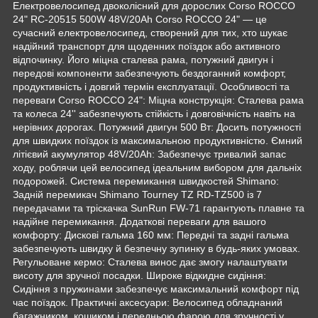
Електровелосипед двоколісний для дорослих Corso ROCCO
24" RC-20515 500W 48V/20Ah Corso ROCCO 24" — це
сучасний електровелосипед, створений для тих, хто шукає
надійний транспорт для щоденних поїздок або активного
відпочинку. Його міцна сталева рама, потужний двигун і
передові компоненти забезпечують бездоганний комфорт,
продуктивність і довгий термін експлуатації. Особливості та
переваги Corso ROCCO 24": Міцна конструкція: Сталева рама
та колеса 24'' забезпечують стійкість і довговічність навіть на
нерівних дорогах. Потужний двигун 500 Вт: Досить потужності
для швидких поїздок із максимальною продуктивністю. Ємний
літієвий акумулятор 48V/20Ah: Забезпечує тривалий запас
ходу, роблячи цей велосипед ідеальним вибором для дальніх
подорожей. Система перемикання швидкостей Shimano:
Задній перемикач Shimano Tourney TZ RD-TZ500 із 7
передачами та тріскачка SunRun FW-71 гарантують плавне та
надійне перемикання. Додаткові переваги для вашого
комфорту: Дискові гальма 160 мм: Передні та задні гальма
забезпечують швидку й безпечну зупинку в будь-яких умовах.
Регульоване кермо: Сталева винос дає змогу налаштувати
висоту для зручної посадки. Широке відкидне сидіння:
Сидіння з пружинами забезпечує максимальний комфорт під
час поїздок. Практичні аксесуари: Велосипед обладнаний
багажником, кошиком і передньою фарою для зручності у