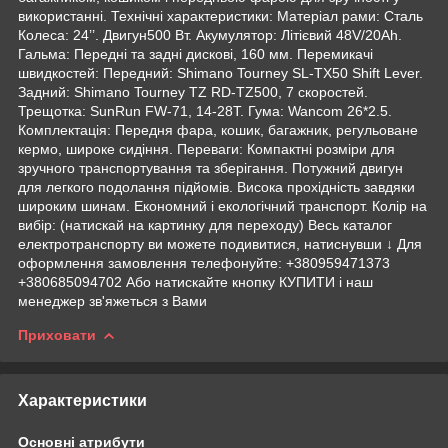
використанні. Технічні характеристики: Матеріал рами: Сталь
Колеса: 24’’. Двигун500 Вт. Акумулятор: Літієвий 48V/20Ah.
Гальма: Передні та задні дискові, 160 мм. Перемикачі
швидкостей: Передний: Shimano Tourney SL-TX50 Shift Lever.
Задний: Shimano Tourney TZ RD-TZ500, 7 скоростей.
Трещотка: SunRun FW-71, 14-28Т. Гума: Wancom 26*2.5.
Комплектація: Передня фара, кошик, багажник, регульоване
кермо, широке сидіння. Переваги: Компактні розміри для
зручного транспортування та зберігання. Потужний двигун
для легкого подолання підйомів. Висока прохідність завдяки
широким шинам. Економний і екологічний транспорт. Колір на
вибір: (натискай на картинку для переходу) Весь каталог
електротранспорту ви можете подивитися, натиснувши ↓ Для
оформлення замовлення телефонуйте: +380959471373
+380685094702 Або натискайте кнопку КУПИТИ і наш
менеджер зв'яжеться з Вами
Приховати
Характеристики
Основні атрибути