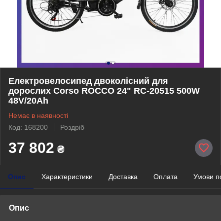
Електровелосипед двоколісний для
дорослих Corso ROCCO 24" RC-20515 500W
48V/20Ah
Немає в наявності
Код: 168200
Роздріб
37 802
₴
Опис
Характеристики
Доставка
Оплата
Умови п
Опис