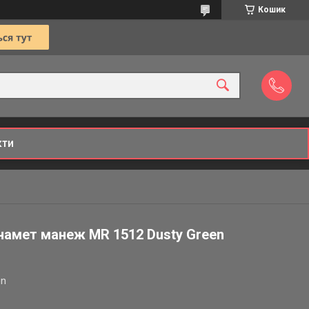
Кошик
кти
 намет манеж MR 1512 Dusty Green
en