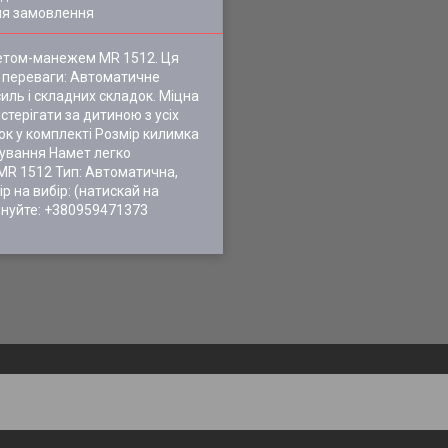
ля замовлення
аметом-манежем MR 1512. Ця
ні переваги: Автоматичне
иль і складних складок. Міцна
стерігати за дитиною з усіх
ок у комплекті Розмір килимка
тування Намет легко
 MR 1512 Тип: Автоматична,
р на вибір: (натискай на
онуйте: +380959471373