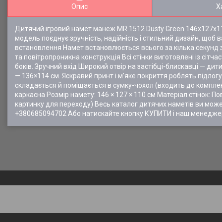
Опис
Х
Дитячий ігровий намет манеж MR 1512 Dusty Green 146х127х11
модель поєднує зручність, надійність і стильний дизайн, щоб в
встановлення Намет встановлюється всього за кілька секунд з
та повітропроникна конструкція Всі стінки виготовлені із сітча
боків. Зручний вхід Широкий отвір на застібці-блискавці — ди
— 136×114 см. Яскравий принт і м'яке покриття роблять підлог
складається й поміщається в сумку-чохол (входить до комплек
каркасна Розмір намету: 146 × 127 × 110 см Матеріал стінок: По
картинку для переходу) Весь каталог дитячих наметів ви мо
+380685094702 Або натискайте кнопку КУПИТИ і наш менедже