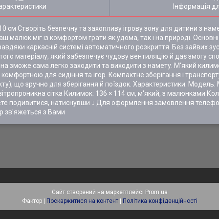
арактеристики
Інформація д
0 см Створіть безпечну та захопливу ігрову зону для дитини з н
аш малюк міг із комфортом грати як удома, так і на природі. Основ
авдяки каркасній системі автоматичного розкриття. Без зайвих зус
стого матеріалу, який забезпечує чудову вентиляцію й дає змогу спо
тина зможе сама легко заходити та виходити з намету. М'який килим
у комфортною для сидіння та ігор. Компактне зберігання і транспор
ту), що зручно для зберігання й поїздок. Характеристики: Модель:
вітропроникна сітка Килимок: 136 × 114 см, м'який, з малюнками Колі
жете подивитися, натиснувши ↓ Для оформлення замовлення телеф
р зв'яжеться з Вами
Сайт створений на маркетплейсі
Prom.ua
Фактор |
Поскаржитися на контент
|
Політика конфіденційності