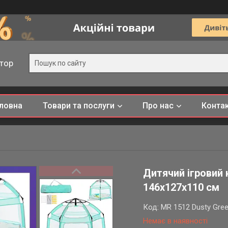
тор
ловна
Товари та послуги
Про нас
Конта
Дитячий ігровий
146х127х110 см
Код:
MR 1512 Dusty Gre
Немає в наявності