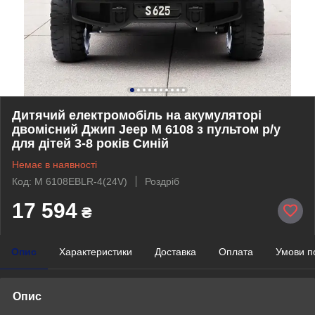
Дитячий електромобіль на акумуляторі
двомісний Джип Jeep M 6108 з пультом р/у
для дітей 3-8 років Синій
Немає в наявності
Код: M 6108EBLR-4(24V)
Роздріб
17 594
₴
Опис
Характеристики
Доставка
Оплата
Умови п
Опис