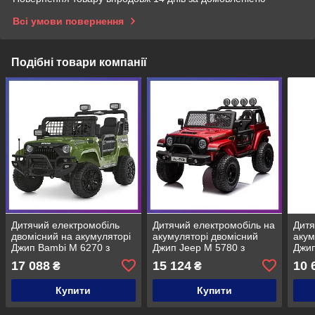
Всі умови повернення
Подібні товари компанії
Дитячий електромобіль
Дитячий електромобіль на
Дитя
двомісний на акумуляторі
акумуляторі двомісний
акум
Джип Bambi M 6270 з
Джип Jeep M 5780 з
Джип
пультом р/у для дітей 3-8
пультом р/у для дітей 3-8
пуль
17 088
15 124
10 
₴
₴
років Хакі
років Червоний
рокі
Купити
Купити