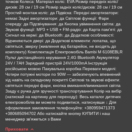
точкові Колеса: Матеріал коліс: EVA Розмір передніх коліс/
дисків: 28 см / 19 см Розмір задніх коліс/дисків: 28 см / 19 см
Простий монтаж коліс: да Підвіска: Передні амортизатори:
немає Задні амортизатори: да Світлові функції: Фари
спереду: да Підсвічування: да Кнопка увімкнення світла: да
Звукові функції: MP3 + USB + FM-радіо: да Карта пам'яті: да
Сигнал на кермі: да Bluetooth: да Додаткові особливості:
Відчиняються двері: да Додаткові елементи: лопатка, що
світяться, зверху (живлення від батарейок, не входять до
комплекту) Комплектація Електромобіль Bambi M 6108EBLR
Пульт дистанційного керування 2,4G Bluetooth Акумулятор
24V / 7AH Зарядний пристрій 24V/1000mA Інструкція
російською мовою Пакувальна коробка Переваги моделі:
Чотири потужні мотори по 90W — забезпечують впевнений
хід навіть на складному покритті Світлові та звукові ефекти:
світяться передні фари, кнопка вмикання/вимикання світла
Ззаду є ручка для зручності транспортування Колір на вибір
(натискай на картинку для переходу): Весь каталог дитячих
електромобілів ви можете подивитися, натиснувши ↓ Для
оформлення замовлення телефонуйте: +380959471373
+380685094702 Або натискайте кнопку КУПИТИ і наш
менеджер зв'яжеться з Вами
Приховати