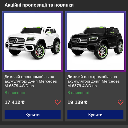
Акційні пропозиції та новинки
Дитячий електромобіль на
Дитячий електромобіль на
акумуляторі джип Mercedes
акумуляторі джип Mercedes
M 6379 4WD на
M 6379 4WD на
радіокеруванні для дітей 3-8
радіокеруванні для дітей 3-8
В наявності
В наявності
років Білий
років Чорний фарбований
17 412
19 139
₴
₴
Купити
Купити