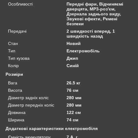
Особливості
Передні фари, Відчиняємі
дверцята, MP3-роз'єм,
Дзеркала заднього виду,
Звукові ефекти, Ремені
безпеки
Передачі
2 швидкості вперед, 1
швидкість назад
Стан
Новий
Тип
Електромобіль
Тип кузова
Джип
Колір
Синій
Розміри
Вага
26.5 кг
Висота
76 см
Діаметр задніх коліс
280 мм
Діаметр передніх коліс
280 мм
Довжина
122 см
Ширина
74 см
Додаткові характеристики електромобіля
Ємність акумулятору
7 А. г