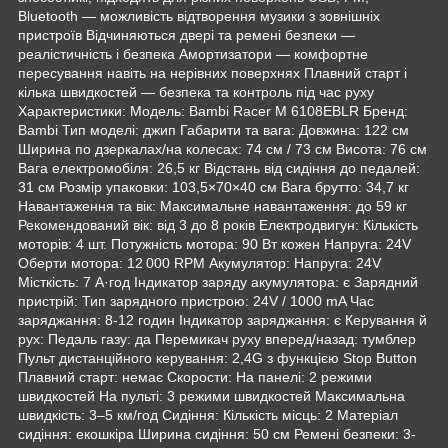
Bluetooth — можливість відтворення музики з зовнішніх
пристроїв Відчиняються двері та ремені безпеки —
реалістичність і безпека Амортизатори — комфортне
пересування навіть на нерівних поверхнях Плавний старт і
кілька швидкостей — безпека та контроль під час руху
Характеристики: Модель: Bambi Racer M 6108EBLR Бренд:
Bambi Тип моделі: джип Габарити та вага: Довжина: 122 см
Ширина по дзеркалах/на колесах: 74 см / 73 см Висота: 76 см
Вага електромобіля: 26,5 кг Відстань від сидіння до педалей:
31 см Розмір упаковки: 103,5×70×40 см Вага брутто: 34,7 кг
Навантаження та вік: Максимальне навантаження: до 59 кг
Рекомендований вік: від 3 до 8 років Електродвигун: Кількість
моторів: 4 шт. Потужність мотора: 90 Вт кожен Напруга: 24V
Оберти мотора: 12 000 RPM Акумулятор: Напруга: 24V
Місткість: 7 А·год Індикатор заряду акумулятора: є Зарядний
пристрій: Тип зарядного пристрою: 24V / 1000 mA Час
заряджання: 8-12 годин Індикатор заряджання: є Керування й
рух: Педаль газу: да Перемикач руху вперед/назад: тумблер
Пульт дистанційного керування: 2,4G з функцією Stop Button
Плавний старт: немає Скорости: На панелі: 2 режими
швидкостей На пульті: 3 режими швидкостей Максимальна
швидкість: 3–5 км/год Сидіння: Кількість місць: 2 Матеріал
сидіння: екошкіра Ширина сидіння: 50 см Ремені безпеки: 3-