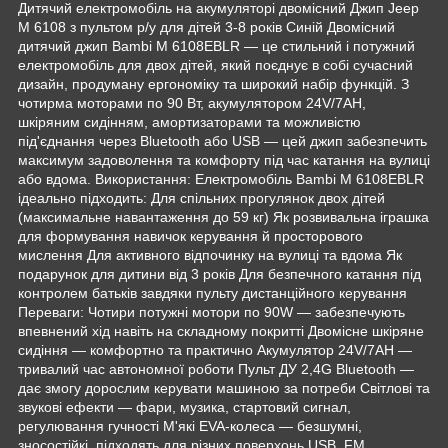
Дитячий електромобіль на акумуляторі двомісний Джип Jeep
M 6108 з пультом р/у для дітей 3-8 років Синій Двомісний
дитячий джип Bambi M 6108EBLR — це стильний і потужний
електромобіль для двох дітей, який поєднує в собі сучасний
дизайн, продуману ергономіку та широкий набір функцій. З
чотирма моторами по 90 Вт, акумулятором 24V/7AH,
шкіряним сидінням, амортизаторами та можливістю
під'єднання через Bluetooth або USB — цей джип забезпечить
максимум задоволення та комфорту під час катання на вулиці
або вдома. Використання: Електромобіль Bambi M 6108EBLR
ідеально підходить: Для спільних прогулянок двох дітей
(максимальне навантаження до 59 кг) Як розвивальна іграшка
для формування навичок керування й просторового
мислення Для активного відпочинку на вулиці та вдома Як
подарунок для дитини від 3 років Для безпечного катання під
контролем батьків завдяки пульту дистанційного керування
Переваги: Чотири потужні мотори по 90W — забезпечують
впевнений хід навіть на складному покритті Двомісне шкіряне
сидіння — комфортно та практично Акумулятор 24V/7AH —
тривалий час автономної роботи Пульт ДУ 2,4G Bluetooth —
дає змогу дорослим керувати машиною за потреби Світлові та
звукові ефекти — фари, музика, стартовий сигнал,
регулювання гучності М'які EVA-колеса — безшумні,
зносостійкі, підходять для різних поверхонь USB, FM,