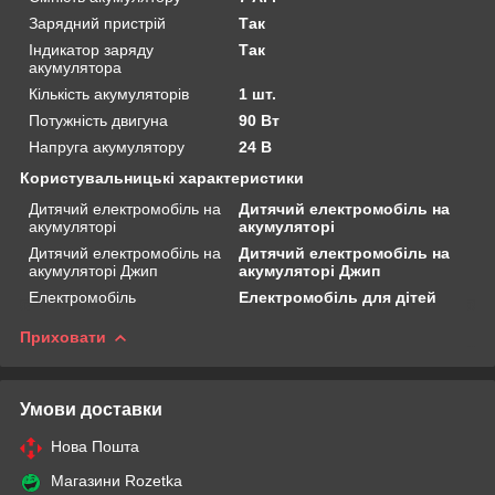
Зарядний пристрій
Так
Індикатор заряду
Так
акумулятора
Кількість акумуляторів
1 шт.
Потужність двигуна
90 Вт
Напруга акумулятору
24 В
Користувальницькі характеристики
Дитячий електромобіль на
Дитячий електромобіль на
акумуляторі
акумуляторі
Дитячий електромобіль на
Дитячий електромобіль на
акумуляторі Джип
акумуляторі Джип
Електромобіль
Електромобіль для дітей
Приховати
Умови доставки
Нова Пошта
Магазини Rozetka