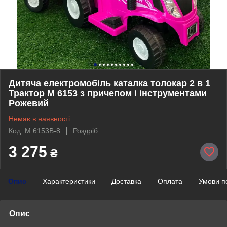
Дитяча електромобіль каталка толокар 2 в 1
Трактор M 6153 з причепом і інструментами
Рожевий
Немає в наявності
Код: M 6153B-8
Роздріб
3 275
₴
Опис
Характеристики
Доставка
Оплата
Умови п
Опис