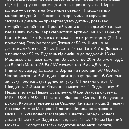
(4,7 кг) — зручно переміщати та використовувати. Широкі
колеса — стійкість на будь-якій поверхні. Підходить для
маленьких дітей — безпечна та зрозуміла в керуванні.
Яскравий дизайн — привертає увагу дитини, розвиває
емоційне сприйняття. Простий монтаж — швидко збирається
без зайвих зусиль. Характеристики: Артикул: M6153B Бренд:
Bambi Racer Тип: Каталка-толокар з електромотором (2 в 1 з
причепом) Розміри товару: Довжина: 55 см Ширина за
дзеркалами/колеса: 32 см Висота: 44 см Вага: 4,7 кг Довжина
з причепом: 92 см Відстань від сидіння до педалей: 16 см
Максимальне навантаження: За вагою: до 20 кг За віком: від 1
до 5 років Мотор: 25 Вт / 6V Акумулятор: 6V / 4,5 А·год
Індикатор заряду батареї: Є Зарядний пристрій: 6V / 500mA
Час заряджання: 6-8 годин Індикатор заряджання: Є Система
запуску: Кнопка Звук під час запуску: Є Плавний старт: Є
Швидкість: 2-3 км/год Кількість швидкостей: 1 Педаль газу: Є
Педаль гальма: Немає Освітлення: Фара Звукова система:
MP3 + USB + AUX + TF карта + Bluetooth Сигнал: Є Керування
рухом: Кнопка вперед/назад Сидіння: Кількість місць: 1 Ремені
безпеки: Немає Матеріал: Пластик Ширина посадкового
місця: 17,5 см Колеса: Матеріал: Пластик Передні колеса/
диски: 13 см / 7 см Задні колеса/диски: 18 см / 10 см Простий
монтаж: Є Корпус: Пластик Додаткові елементи: Лопата,