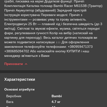
граблі, пискавка на кермі Додаткові функції: Причіп
Комплектація Каталка-толокар Bambi Racer M6153B (Трактор)
Причіп Акумулятор (вбудований) Зарядний пристрій
Інструкція користувача Переваги моделі: Причіп з
інструментами — розвиває уяву та ігрову активність.
Електродвигун 25 Вт — плавний хід і безпечна швидкість (до 3
км/год). Світлові та звукові ефекти, музика, світяться передні
фари, регулювання гучності Колір на вибір (натискай на
картинку для переходу): Весь каталог дитячих толокарів ви
можете подивитися натиснувши ↓↓↓ Для оформлення
замовлення телефонуйте телефонами: +380959471373
+380685094702 Або натискайте кнопку КУПИТИ і наш
менеджер зв'яжеться з Вами
Приховати
Характеристики
Основні атрибути
Виробник
Bambi
Вага
4.7 кг