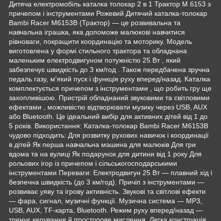
Дитяча електромобіль каталка толокар 2 в 1 Трактор M 6153 з
причепом і інструментами Рожевий Дитячий каталка-толокар
Bambi Racer M6153B (Трактор) — це розвивальна та
навчальна іграшка, яка допоможе малюкові навчитися
рівноваги, покращити координацію та моторику. Модель
виготовлена у формі стильного трактора та обладнана
маленьким електродвигуном потужністю 25 Вт , який
забезпечує швидкість до 3 км/год . Також передбачена зручна
педаль газу, м'який пуск і функція руху вперед/назад. Каталка
комплектується причепом з інструментами , що робить гру ще
захопливішою. Пристрій обладнаний звуковими та світловими
ефектами , можливістю відтворювати музику через USB, AUX
або Bluetooth. Це ідеальний вибір для активних дітей від 1 до
5 років. Використання: Каталка-толокар Bambi Racer M6153B
чудово підходить: Для розвитку рухових навичок і координації
в дітей Як перша навчальна машина для малюків Для гри
вдома та на вулиці Як подарунок для дитини від 1 року Для
рольових ігор із причепом і сільськогосподарськими
інструментами Переваги: Електродвигун 25 Вт — плавний хід і
безпечна швидкість (до 3 км/год). Причіп з інструментами —
розвиває уяву та ігрову активність. Звукові та світлові ефекти
— фара, сигнал, музичні функції. Музична система — MP3,
USB, AUX, TF-карта, Bluetooth. Режим руху вперед/назад —
тренує керування й просторове мислення. Легка конструкція