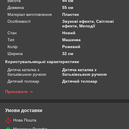
Висота
44 см
Довжина
55 см
Матеріал виготовлення
Пластик
Особливості
Звукові ефекти, Світлові
ефекти, Мелодії
Стан
Новий
Тип
Машинка
Колір
Рожевий
Ширина
32 см
Користувальницькі характеристики
Дитяча каталка з
Дитяча каталка з
батьківською ручкою
батьківською ручкою
Дитячий толокар
Дитячий толокар
Приховати
Умови доставки
Нова Пошта
Магазини Rozetka