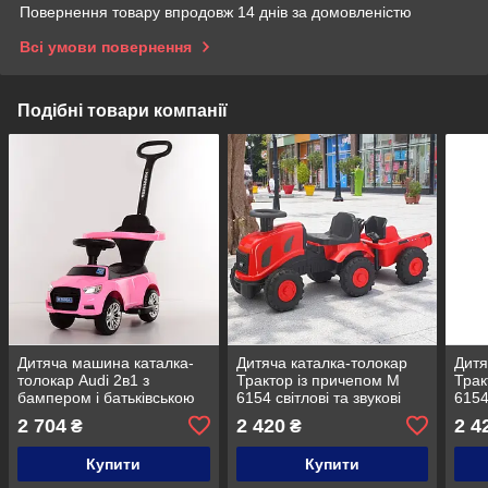
Повернення товару впродовж 14 днів за домовленістю
Всі умови повернення
Подібні товари компанії
Дитяча машина каталка-
Дитяча каталка-толокар
Дитя
толокар Audi 2в1 з
Трактор із причепом M
Трак
бампером і батьківською
6154 світлові та звукові
6154
ручкою, Bambi M 3503A-8
ефекти Червоний
ефек
2 704
2 420
2 4
₴
₴
рожевий
Купити
Купити