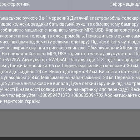
арактеристики
Інформація д
ьківською ручкою 3 в 1 червоний Дитячий електромобіль-толокар 2
ивою коляски, завдяки батьківській ручці та обмеженому бамперу
обливістю машинки є наявність музики MP3, USB. Характеристики
ти використання: толокар та електромобіль. Приводиться в рух як с
чись ніжками від землі (у режимі толокару). Під час старту чути ві
учне шкіряне сидіння з високою спинкою. Обмежувальний бампер з
ди. На приладовій панелі MP3, USB, індикатор заряду акумулятора.
 1х6V/25W. Акумулятор: 6V/4,5Ah. Час для їзди: 2-3 год. Час зарядка:
86 см. Довжина машинки: 65 см. Ширина машинки за колесами: 30 см.
ідлоги до сидіння: 24 см. Висота до керма: 42 см. Висота до батьківсь
га з упаковкою: 5,8 кг. Максимальне навантаження: 23 кг. Переваги м
об дитина випадково не випала Дуже легкий і зручний під час тра
учності В наявності кольори (тисни на картинку для переходу): Вес
ння телефонуйте: +380959471373 +380685094702 Або натискайте 
и територія України