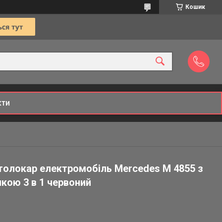
Кошик
кти
толокар електромобіль Mercedes М 4855 з
кою 3 в 1 червоний