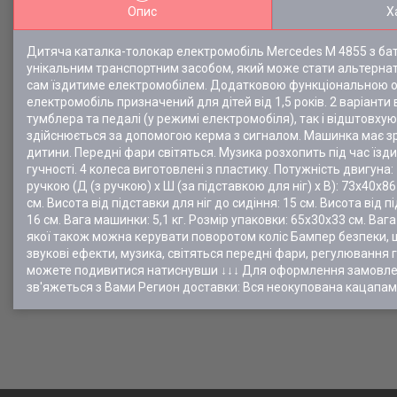
Опис
Х
Дитяча каталка-толокар електромобіль Mercedes М 4855 з бат
унікальним транспортним засобом, який може стати альтернат
сам їздитиме електромобілем. Додатковою функціональною ос
електромобіль призначений для дітей від 1,5 років. 2 варіан
тумблера та педалі (у режимі електромобіля), так і відштовхую
здійснюється за допомогою керма з сигналом. Машинка має зр
дитини. Передні фари світяться. Музика розхопить під час їз
гучності. 4 колеса виготовлені з пластику. Потужність двигуна:
ручкою (Д (з ручкою) х Ш (за підставкою для ніг) х В): 73х40х
см. Висота від підставки для ніг до сидіння: 15 см. Висота від п
16 см. Вага машинки: 5,1 кг. Розмір упаковки: 65х30х33 см. Ва
якої також можна керувати поворотом коліс Бампер безпеки, щ
звукові ефекти, музика, світяться передні фари, регулювання г
можете подивитися натиснувши ↓↓↓ Для оформлення замовле
зв'яжеться з Вами Регион доставки: Вся неокупована кацапам