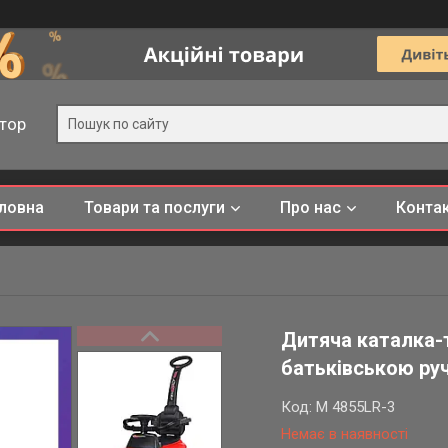
тор
ловна
Товари та послуги
Про нас
Конта
Дитяча каталка-
батьківською руч
Код:
M 4855LR-3
Немає в наявності