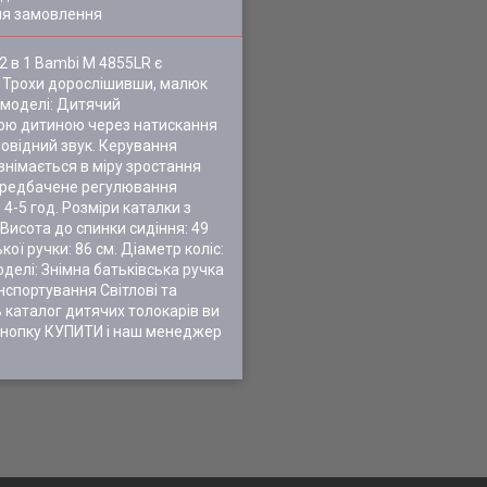
ля замовлення
 в 1 Bambi M 4855LR є
. Трохи дорослішивши, малюк
 моделі: Дитячий
амою дитиною через натискання
дповідний звук. Керування
німається в міру зростання
 Передбачене регулювання
 4-5 год. Розміри каталки з
 Висота до спинки сидіння: 49
кої ручки: 86 см. Діаметр коліс:
оделі: Знімна батьківська ручка
нспортування Світлові та
ь каталог дитячих толокарів ви
кнопку КУПИТИ і наш менеджер