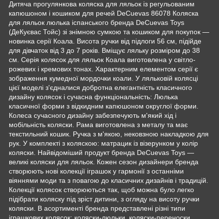
Дитяча прогулянкова коляска для ляльок із регульованим
капюшоном і кошиком для речей DeCuevas 86078 Коляска
для ляльок люлька іспанського бренда DeCuevas Toys
(ДеКуєвас Тойс) зі знімною сумкою та кошиком для покупок —
новинка серії Коала. Висота ручки від підлоги 56 см, підійде
для дівчаток від 3 до 7 років. Вміщує ляльку розміром до 38
см. Серія колясок для ляльок Коала виготовлена у світло-
рожевих і кремових тонах. Характерним елементом серії є
зображення кумедної мордочки коали. У ляльковій колясці
цієї моделі з'єдналися добротна елегантність класичного
дизайну колясок і сучасна функціональність: Люлька
класичної форми з відкидним капюшоном округлої форми.
Колеса сучасного дизайну забезпечують м'який хід і
мобільність коляски. Рама виготовлена з металу та має
текстильний кошик. Ручка з м'якою, нековзною накладкою для
рук. У комплекті з коляскою: матрацик із візерунком у колір
коляски. Найвідоміший продукт бренда DeCuevas Toys —
великі коляски для ляльок. Кожен сезон дизайнери бренда
створюють нові колекції іграшок у гармонії з останніми
віяннями моди та з повагою до класичних дизайнів і традицій.
Колекції колясок створюються так, щоб можна було легко
підібрати коляску під зріст дитини, з огляду на висоту ручки
коляски. В асортименті бренда представлені різні типи
іграшкових колясок: коляски-люльки, коляски-переноски,