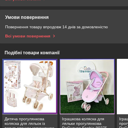
Умови повернення
Повернення товару впродовж 14 днів за домовленістю
Всі умови повернення
Подібні товари компанії
Дитяча прогулянкова
Іграшкова коляска для
Ігра
коляска для ляльок із
ляльки прогулянкова
прог
регульованим капюшоном
DeCuevas Sophie 90275
DeCu