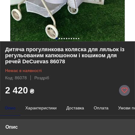
Дитяча прогулянкова коляска для ляльок із
регульованим капюшоном і кошиком для
речей DeCuevas 86078
Немає в наявності
Код: 86078
Роздріб
2 420
₴
Опис
Характеристики
Доставка
Оплата
Умови п
Опис