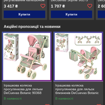
і кошиком для речей
3 417
1 707
2 6
₴
₴
DeCuevas 90378
Купити
Купити
Акційні пропозиції та новинки
Іграшкова коляска
Іграшкова коляска
прогулянкова для ляльки
прогулянкова для ляльок
DeCuevas Botanic 90368
близнюків DeCuevas Botanic
90868
В наявності
В наявності