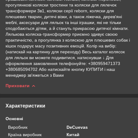
прогулянкові коляски тростини та коляски для лялечок
трансформери 3в1, коляски серії reborn, коляски для
плюшевих тварин, дитячі візки, а також ліжечка, дерев'яні
меблі, аксесуари для ляльок та інші іграшки, які не тільки
сподобаються дітям, а й стануть прикрасою дитячої кімнати.
Лялькова коляска-трансформер приємно здивує своєю
практичністю, а прогулянка з коляскою для плюшевих собак і
кішок подарує масу позитивних емоцій. Колір на вибір:
(натискай на картинку для переходу) Весь каталог колясок
для ляльок ви можете подивитися, натиснувши ↓ Для
оформлення замовлення телефонуйте: +380959471373
+380685094702 Або натискайте кнопку КУПИТИ і наш
менеджер зв'яжеться з Вами
Приховати
Характеристики
Основні
Виробник
DeCuevas
Країна виробник
Китай