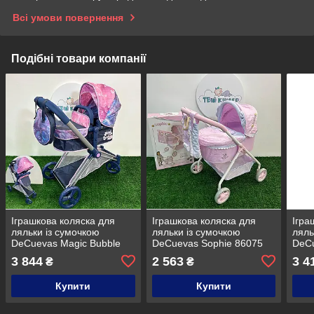
Всі умови повернення
Подібні товари компанії
Іграшкова коляска для
Іграшкова коляска для
Ігра
ляльки із сумочкою
ляльки із сумочкою
ляль
DeCuevas Magic Bubble
DeCuevas Sophie 86075
DeCu
81776
3 844
2 563
3 4
₴
₴
Купити
Купити