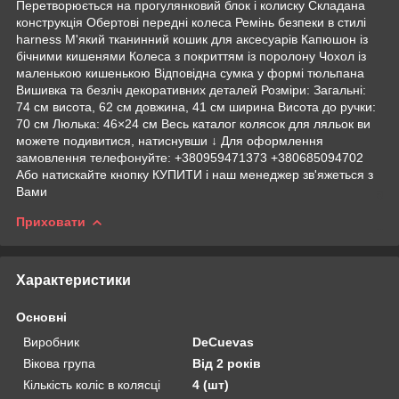
Перетворюється на прогулянковий блок і колиску Складана
конструкція Обертові передні колеса Ремінь безпеки в стилі
harness М'який тканинний кошик для аксесуарів Капюшон із
бічними кишенями Колеса з покриттям із поролону Чохол із
маленькою кишенькою Відповідна сумка у формі тюльпана
Вишивка та безліч декоративних деталей Розміри: Загальні:
74 см висота, 62 см довжина, 41 см ширина Висота до ручки:
70 см Люлька: 46×24 см Весь каталог колясок для ляльок ви
можете подивитися, натиснувши ↓ Для оформлення
замовлення телефонуйте: +380959471373 +380685094702
Або натискайте кнопку КУПИТИ і наш менеджер зв'яжеться з
Вами
Приховати
Характеристики
Основні
Виробник
DeCuevas
Вікова група
Від 2 років
Кількість коліс в колясці
4 (шт)