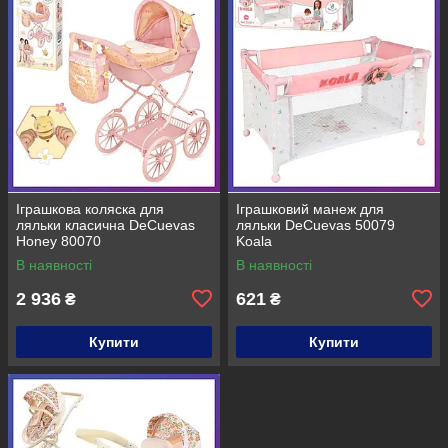
Іграшкова коляска для
Іграшковий манеж для
ляльки класична DeCuevas
ляльки DeCuevas 50079
Honey 80070
Koala
В наявності
В наявності
2 936
621
₴
₴
Купити
Купити