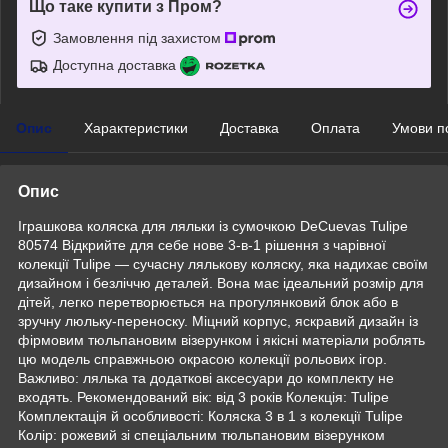
Що таке купити з Пром?
Замовлення під захистом
Доступна доставка
Опис
Характеристики
Доставка
Оплата
Умови п
Опис
Іграшкова коляска для ляльки із сумочкою DeCuevas Tulipe
80574 Відкрийте для себе нове 3-в-1 рішення з чарівної
колекції Tulipe — сучасну лялькову коляску, яка надихає своїм
дизайном і безліччю деталей. Вона має ідеальний розмір для
дітей, легко перетворюється на прогулянковий блок або в
зручну люльку-переноску. Міцний корпус, яскравий дизайн із
фірмовим тюльпановим візерунком і якісні матеріали роблять
цю модель справжньою окрасою колекції рольових ігор.
Важливо: лялька та додаткові аксесуари до комплекту не
входять. Рекомендований вік: від 3 років Колекція: Tulipe
Комплектація й особливості: Коляска 3 в 1 з колекції Tulipe
Колір: рожевий зі спеціальним тюльпановим візерунком