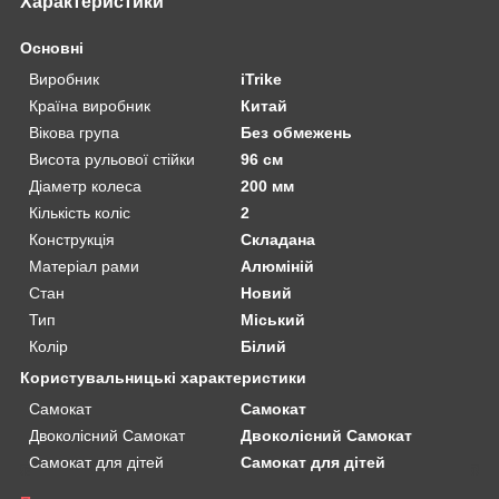
Характеристики
Основні
Виробник
iTrike
Країна виробник
Китай
Вікова група
Без обмежень
Висота рульової стійки
96 см
Діаметр колеса
200 мм
Кількість коліс
2
Конструкція
Складана
Матеріал рами
Алюміній
Стан
Новий
Тип
Міський
Колір
Білий
Користувальницькі характеристики
Самокат
Самокат
Двоколісний Самокат
Двоколісний Самокат
Самокат для дітей
Самокат для дітей