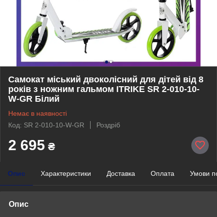
Самокат міський двоколісний для дітей від 8
років з ножним гальмом ITRIKE SR 2-010-10-
W-GR Білий
Немає в наявності
Код: SR 2-010-10-W-GR
Роздріб
2 695
₴
Опис
Характеристики
Доставка
Оплата
Умови п
Опис