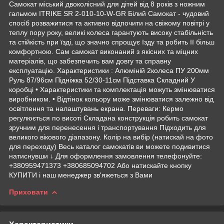
Самокат міський двоколісний для дітей від 8 років з ножним
гальмом ITRIKE SR 2-010-10-W-GR Білий Самокат - чудовий
спосіб розважитися та активно відпочити на свіжому повітрі у
теплу пору року, великі колеса гарантують високу стабільність
та стійкість при їзді, що значно спрощує їзду та робить її більш
комфортною. Сам самокат виконаний з якісних та міцних
матеріалів, що забезпечить вам довгу та справну
експлуатацію. Характеристики : Алюміній 2колеса ПУ 200мм
Руль 87/96см Підніжка 52/30-11см Підставка Складний У
коробці • Характеристики та комплектація можуть змінюватися
виробником. • Відтінок кольору може змінюватися залежно від
освітлення та налаштувань екрана. Переваги: Кермо
регулюється по висоті Складана конструкція робить самокат
зручним для перенесення і транспортування Підходить для
великого вікового діапазону. Колір на вибір (натискай на фото
для переходу) Весь каталог самокатів ви можете подивитися
натиснувши ↓ Для оформлення замовлення телефонуйте:
+380959471373 +380685094702 Або натискайте кнопку
КУПИТИ і наш менеджер зв'яжеться з Вами
Приховати