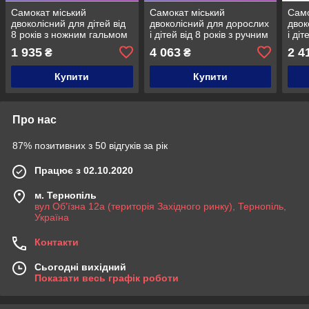
Самокат міський
Самокат міський
Само
двоколісний для дітей від
двоколісний для дорослих
двок
8 років з ножним гальмом
і дітей від 8 років з ручним
і діт
ITRIKE SR 2-051-OR
гальмом ITRIKE SR 2-035-
галь
1 935
4 063
2 4
₴
₴
Жовтогарячий
2 чорний
Зел
Купити
Купити
Про нас
87% позитивних з 50 відгуків за рік
Працює з 02.10.2020
м. Тернопіль
вул Об'їзна 12а (територія Західного ринку), Тернопіль,
Україна
Контакти
Сьогодні вихідний
Показати весь графік роботи