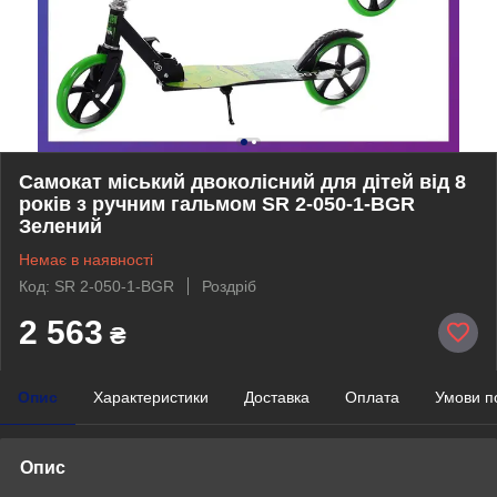
Самокат міський двоколісний для дітей від 8
років з ручним гальмом SR 2-050-1-BGR
Зелений
Немає в наявності
Код: SR 2-050-1-BGR
Роздріб
2 563
₴
Опис
Характеристики
Доставка
Оплата
Умови п
Опис