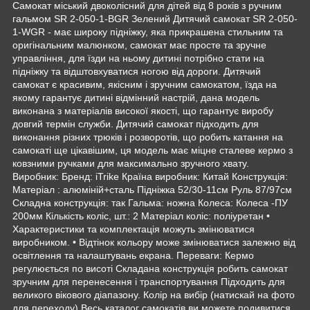
Самокат міський двоколісний для дітей від 8 років з ручним
гальмом SR 2-050-1-BGR Зелений Дитячий самокат SR 2-050-
1-WGR - має широку підніжку, яка прикрашена стильним та
оригінальним малюнком, самокат має просте та зручне
управління, для їзди на ньому дитині потрібно стати на
підніжку та відштовхуватися ногою від дороги. Дитячий
самокат є красивим, якісним і зручним самокатом, їзда на
якому гарантує дитині відмінний настрій, дана модель
виконана з матеріалів високої якості, що гарантує виробу
довгий термін служби. Дитячий самокат підходить для
виконання різних трюків і розворотів, що робить катання на
самокаті ще цікавішим, ця модель має міцне сталеве кермо з
ковзними ручками для максимально зручного хвату.
Виробник: Бренд: iTrike Країна виробник: Китай Конструкція:
Матеріал : алюміній+сталь Підніжка 52/30-11см Руль 87/97см
Складна конструкція: так Гальма: ножна Колеса: Колеса -ПУ
200мм Кількість коліс, шт.: 2 Матеріал коліс: поліуретан •
Характеристики та комплектація можуть змінюватися
виробником. • Відтінок кольору може змінюватися залежно від
освітлення та налаштувань екрана. Переваги: Кермо
регулюється по висоті Складана конструкція робить самокат
зручним для перенесення і транспортування Підходить для
великого вікового діапазону. Колір на вибір (натискай на фото
для переходу) Весь каталог самокатів ви можете подивитися