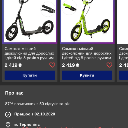
Самокат міський
Самокат міський
Само
двоколісний для дорослих
двоколісний для дорослих
двок
і дітей від 8 років з ручним
і дітей від 8 років з ручним
і діт
гальмом SR 2-043-1-B
гальмом SR 2-043-1-GR
галь
2 419
2 419
2 4
₴
₴
Чорний
Зелений
Біли
Купити
Купити
Про нас
87% позитивних з 50 відгуків за рік
Працює з 02.10.2020
м. Тернопіль