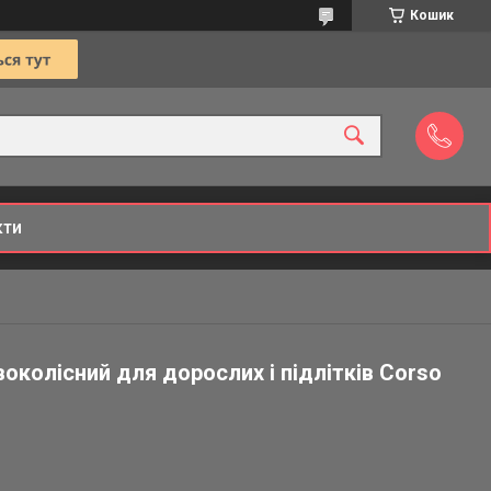
Кошик
кти
околісний для дорослих і підлітків Corso