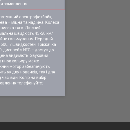
ля замовлення
е потужний електрофетбайк,
ева – міцна та надійна. Колеса
висока тяга. Літієвий
имальна швидкість 45-50 км/
дійне гальмування. Передній
500, 7 швидкостей. Тріскачка
D-дисплей з NFC – доступ до
щена видимість. Звуковий
ідтінок кольору може
тужний мотор забезпечують
ь як для новачків, так і для
ас їзди. Колір на вибір:
мовлення телефонуйте: