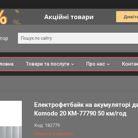
тор
ловна
Товари та послуги
Про нас
Конта
Електрофетбайк на акумуляторі дв
Komodo 20 KM-77790 50 км/год
Код:
182779
Немає в наявності