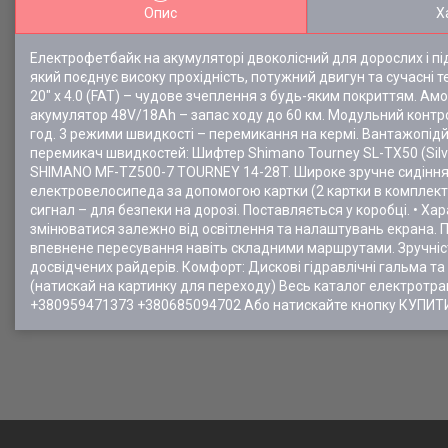
Опис
Х
Електрофетбайк на акумуляторі двоколісний для дорослих і пі
який поєднує високу прохідність, потужний двигун та сучасні 
20" х 4.0 (FAT) – чудове зчеплення з будь-яким покриттям. Ам
акумулятор 48V/18Ah – запас ходу до 60 км. Модульний контро
год. 3 режими швидкості – перемикання на кермі. Вантажопідйо
перемикач швидкостей: Шифтер Shimano Tourney SL-TX50 (Silve
SHIMANO MF-TZ500-7 TOURNEY 14-28T. Широке зручне сидіння. С
електровелосипеда за допомогою картки (2 картки в комплекті
сигнал – для безпеки на дорозі. Поставляється у коробці. • Х
змінюватися залежно від освітлення та налаштувань екрана. 
впевнене пересування навіть складними маршрутами. Зручність 
досвідчених райдерів. Комфорт: Дискові гідравлічні гальма та 
(натискай на картинку для переходу) Весь каталог електрот
+380959471373 +380685094702 Або натискайте кнопку КУПИТИ