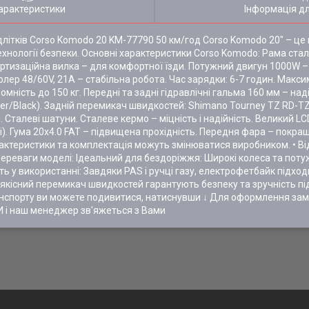
арактеристики
Інформація д
длітків Corso Komodo 20 KM-77790 50 км/год Corso Komodo 20" – ц
технології безпеки. Основні характеристики Corso Komodo: Рама стал
ортизаційна вилка – для комфортної їзди. Потужний двигун 1000W – 
лер 48/60V, 21A – стабільна робота. Час зарядки: 6-7 годин. Макс
мність до 150 кг. Передні та задні гідравлічні гальма 160 мм – на
r/Black). Задній перемикач швидкостей: Shimano Tourney TZ RD-TZ
талеві шатуни. Сталеве кермо – міцність і надійність. Великий LC
). Гума 20x4.0 FAT – підвищена прохідність. Передня фара – покра
арактеристики та комплектація можуть змінюватися виробником. • В
Переваги моделі: Ідеальний для бездоріжжя: Широкі колеса та по
у використанні: Завдяки PAS і ручці газу, електрофетбайк підходит
якісний перемикач швидкостей гарантують безпеку та зручність під ч
ранспорту ви можете подивитися, натиснувши ↓ Для оформлення за
 і наш менеджер зв'яжеться з Вами