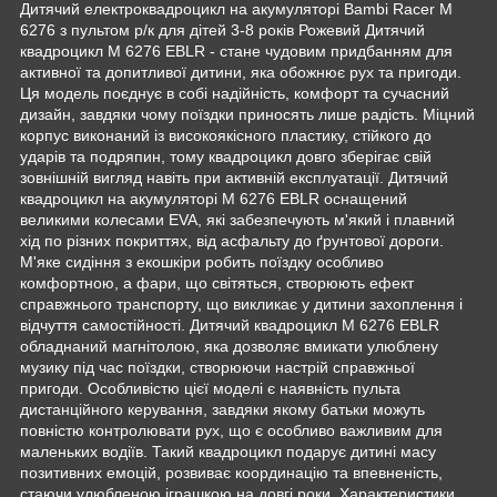
Дитячий електроквадроцикл на акумуляторі Bambi Racer M
6276 з пультом р/к для дітей 3-8 років Рожевий Дитячий
квадроцикл M 6276 EBLR - стане чудовим придбанням для
активної та допитливої ​​дитини, яка обожнює рух та пригоди.
Ця модель поєднує в собі надійність, комфорт та сучасний
дизайн, завдяки чому поїздки приносять лише радість. Міцний
корпус виконаний із високоякісного пластику, стійкого до
ударів та подряпин, тому квадроцикл довго зберігає свій
зовнішній вигляд навіть при активній експлуатації. Дитячий
квадроцикл на акумуляторі M 6276 EBLR оснащений
великими колесами EVA, які забезпечують м'який і плавний
хід по різних покриттях, від асфальту до ґрунтової дороги.
М'яке сидіння з екошкіри робить поїздку особливо
комфортною, а фари, що світяться, створюють ефект
справжнього транспорту, що викликає у дитини захоплення і
відчуття самостійності. Дитячий квадроцикл M 6276 EBLR
обладнаний магнітолою, яка дозволяє вмикати улюблену
музику під час поїздки, створюючи настрій справжньої
пригоди. Особливістю цієї моделі є наявність пульта
дистанційного керування, завдяки якому батьки можуть
повністю контролювати рух, що є особливо важливим для
маленьких водіїв. Такий квадроцикл подарує дитині масу
позитивних емоцій, розвиває координацію та впевненість,
стаючи улюбленою іграшкою на довгі роки. Характеристики