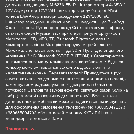
дитячого квадроциклу M 6276 EBLR: Чотири мотори 4х35W /
12V Акумулятор 12V/7AH Індикатор заряду батареї М'які
колеса EVA Амортизатори Заряджання 12V/1000mA,
індикатор заряджання Максимальна швидкість – до 7 км/год
Старт – кнопка Рух вперед-назад Світлові та звукові ефекти,
світяться фари Музика, звук при старті, регулятор гучності
Магнітола: USB, MP3, TF, Bluetooth Підставка для ніг
Комфортне сидіння Матеріал корпусу: міцний пластик
Максимальне навантаження – до 30 кг Пульт дистанційного
керування 2,4G Bluetooth (STOP BUTTON) • Характеристики
та комплектація можуть змінюватися виробником. • Відтінок
кольору може змінюватися залежно від освітлення та
налаштувань екрана. Переваги моделі: Приводиться в рух
самою дитиною за допомогою натискання кнопки та педалі, а
також пультом радіокерування 4 двигуни для більшорї
потужності Світлові та звукові ефекти, світяться фари Колір на
вибір (натискай на картинку для переходу): Весь каталог
дитячих електромобілів ви можете подивитися, натиснувши ↓
Для оформлення замовлення телефонуйте: +380959471373
+380685094702 Або натискайте кнопку КУПИТИ і наш
менеджер зв'яжеться з Вами
Приховати