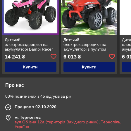
Дитячий
Дитячий
Дит
електроквадроцикл на
електроквадроцикл на
елек
акумуляторі Bambi Racer
акумуляторі з пультом
акум
M 6294 для дітей 3-8 років
радіокерування Bambi
раді
14 241
6 013
6 0
₴
₴
Рожевий
Racer M 5730 для дітей 3-
Race
8 років Червоний
8 ро
Купити
Купити
Про нас
88% позитивних з 45 відгуків за рік
Працює з 02.10.2020
м. Тернопіль
вул Об'їзна 12а (територія Західного ринку), Тернопіль,
Україна