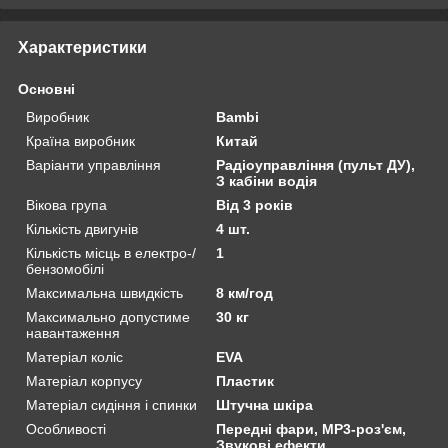
Характеристики
Основні
Виробник
Bambi
Країна виробник
Китай
Варіанти управління
Радіоуправління (пульт ДУ),
З кабіни водія
Вікова група
Від 3 років
Кількість двигунів
4 шт.
Кількість місць в електро-/
1
бензомобілі
Максимальна швидкість
8 км/год
Максимально допустиме
30 кг
навантаження
Матеріал коліс
EVA
Матеріал корпусу
Пластик
Матеріал сидіння і спинки
Штучна шкіра
Особливості
Передні фари, MP3-роз'єм,
Звукові ефекти