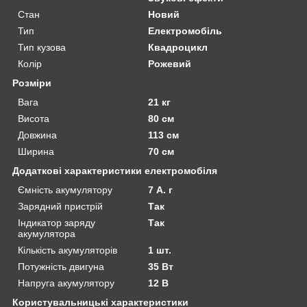
Стан
Новий
Тип
Електромобіль
Тип кузова
Квадроцикл
Колір
Рожевий
Розміри
Вага
21 кг
Висота
80 см
Довжина
113 см
Ширина
70 см
Додаткові характеристики електромобіля
Ємність акумулятору
7 А. г
Зарядний пристрій
Так
Індикатор заряду
Так
акумулятора
Кількість акумуляторів
1 шт.
Потужність двигуна
35 Вт
Напруга акумулятору
12 В
Користувальницькі характеристики