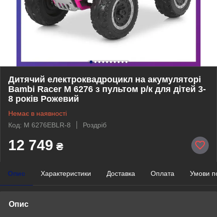
Дитячий електроквадроцикл на акумуляторі
Bambi Racer M 6276 з пультом р/к для дітей 3-
8 років Рожевий
Немає в наявності
Код: M 6276EBLR-8
Роздріб
12 749
₴
Опис
Характеристики
Доставка
Оплата
Умови п
Опис