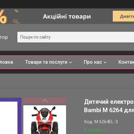
тор
ловна
Товари та послуги
Про нас
Конта
Дитячий електро
Bambi M 6264 для
Код:
M 6264EL-3
В наявності