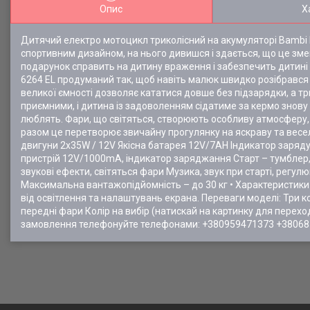
Опис
Х
Дитячий електро мотоцикл триколісний на акумуляторі Bambi 
спортивним дизайном, на нього дивишся і здається, що це зме
подарунок справить на дитину враження і забезпечить дитині
6264 EL продуманий так, щоб навіть малюк швидко розібрався з
великої ємності дозволяє кататися довше без підзарядки, а тр
приємними, і дитина із задоволенням сідатиме за кермо знову 
люблять. Фари, що світяться, створюють особливу атмосферу, 
разом це перетворює звичайну прогулянку на яскраву та весе
двигуни 2х35W / 12V Якісна батарея 12V/7AH Індикатор заряду 
пристрій 12V/1000mA, індикатор заряджання Старт – тумблер, 
звукові ефекти, світяться фари Музика, звук при старті, регулю
Максимальна вантажопідйомність – до 30 кг • Характеристики
від освітлення та налаштувань екрана. Переваги моделі: Три ко
передні фари Колір на вибір (натискай на картинку для пере
замовлення телефонуйте телефонами: +380959471373 +380685