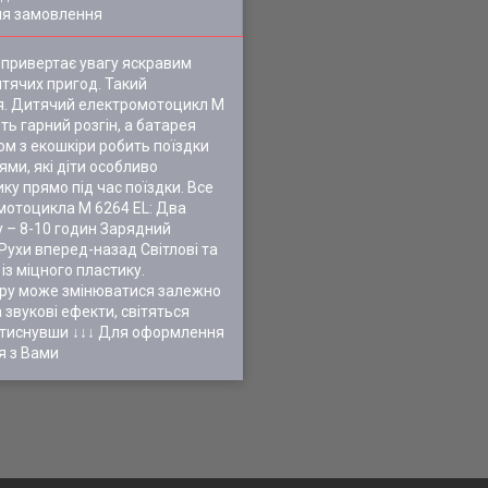
ля замовлення
 привертає увагу яскравим
итячих пригод. Такий
ся. Дитячий електромотоцикл M
ь гарний розгін, а батарея
ом з екошкіри робить поїздки
ми, які діти особливо
у прямо під час поїздки. Все
 мотоцикла M 6264 EL: Два
у – 8-10 годин Зарядний
Рухи вперед-назад Світлові та
із міцного пластику.
ьору може змінюватися залежно
 звукові ефекти, світяться
 натиснувши ↓↓↓ Для оформлення
я з Вами