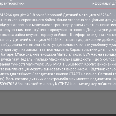
арактеристики
Інформація д
M 6264 для дітей 3-8 років Червоний Дитячий мотоцикл M 6264 EL -
ншена копія справжнього байка, тільки створена спеціально для д
 відчуття власного маленького транспорту, яким хочеться пишати
 керуванням: все інтуїтивно зрозуміло та просто. Два двигуни дают
и колеса забезпечують хорошу стійкість. Комфортне сидіння з чохл
і знову. Дитячий мотоцикл M 6264 EL тішить і додатковими дрібниця
а вбудована магнітола з блютуз дозволяє включати улюблену музик
лу пригоду, яка запам'ятається надовго. Характеристики дитячого
батареї М'яке сидіння: екошкіра Матеріал коліс: EVA Час на зарядк
ручка газу Педаль - гальмо Максимальна швидкість – до 5 км/год 
вання гучності Магнітола: USB, MP3, TF, Bluetooth Корпус виконаний 
 та комплектація можуть змінюватися виробником. • Відтінок кол
леса для стійкості Заводитися з кнопки СТАРТ на панелі Світлові та
ходу): Весь каталог дитячих електромобілів ви можете подивитися
094702 Або натискайте кнопку КУПИТИ і наш менеджер зв'яжетьс