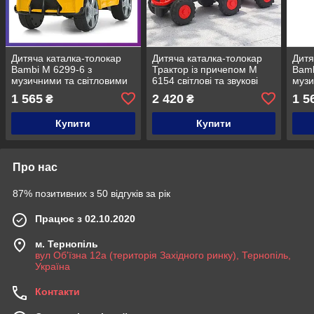
Дитяча каталка-толокар
Дитяча каталка-толокар
Дитя
Bambi M 6299-6 з
Трактор із причепом M
Bamb
музичними та світловими
6154 світлові та звукові
музи
ефектами Жовтий
ефекти Червоний
ефе
1 565
2 420
1 5
₴
₴
Купити
Купити
Про нас
87% позитивних з 50 відгуків за рік
Працює з 02.10.2020
м. Тернопіль
вул Об'їзна 12а (територія Західного ринку), Тернопіль,
Україна
Контакти