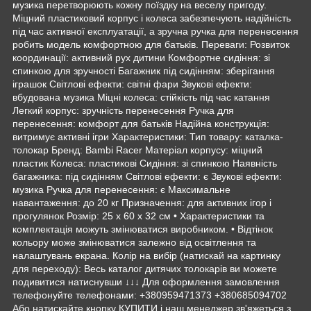
музика перетворюють кожну поїздку на веселу пригоду.
Міцний пластиковий корпус і колеса забезпечують надійність
під час активної експлуатації, а зручна ручка для перенесення
робить модель комфортною для батьків. Переваги: Розвиток
координації: активний рух дитини Комфортне сидіння: зі
спинкою для зручності Багажник під сидінням: зберігання
іграшок Світлові ефекти: світні фари Звукові ефекти:
вбудована музика Міцні колеса: стійкість під час катання
Легкий корпус: зручність перенесення Ручка для
перенесення: комфорт для батьків Надійна конструкція:
витримує активні ігри Характеристики: Тип товару: каталка-
толокар Бренд: Bambi Racer Матеріал корпусу: міцний
пластик Колеса: пластикові Сидіння: зі спинкою Наявність
багажника: під сидінням Світлові ефекти: є Звукові ефекти:
музика Ручка для перенесення: є Максимальне
навантаження: до 20 кг Призначення: для активних ігор і
прогулянок Розмір: 25 х 60 х 32 см • Характеристики та
комплектація можуть змінюватися виробником. • Відтінок
кольору може змінюватися залежно від освітлення та
налаштувань екрана. Колір на вибір (натискай на картинку
для переходу): Весь каталог дитячих толокарів ви можете
подивитися натиснувши ↓↓↓ Для оформлення замовлення
телефонуйте телефонами: +380959471373 +380685094702
Або натискайте кнопку КУПИТИ і наш менеджер зв'яжеться з