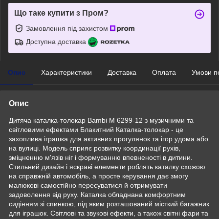
Що таке купити з Пром?
Замовлення під захистом
Доступна доставка
Опис
Характеристики
Доставка
Оплата
Умови п
Опис
Дитяча каталка-толокар Bambi M 6299-12 з музичними та
світловими ефектами Блакитний Каталка-толокар - це
захоплива іграшка для активних прогулянок та ігор удома або
на вулиці. Модель сприяє розвитку координації рухів,
зміцненню м'язів ніг і формуванню впевненості в дитини.
Стильний дизайн і яскраві елементи роблять каталку схожою
на справжній автомобіль, а просте керування дає змогу
малюкові самостійно пересуватися й отримувати
задоволення від руху. Каталка обладнана комфортним
сидінням зі спинкою, під яким розташований місткий багажник
для іграшок. Світлові та звукові ефекти, а також світні фари та