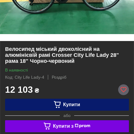
Велосипед міський двоколісний на
алюмінієвій рамі Crosser City Life Lady 28"
рама 18" Чорно-червоний
В наявності
Код: City Life Lady-4
Роздріб
12 103
₴
Купити
або
Купити з