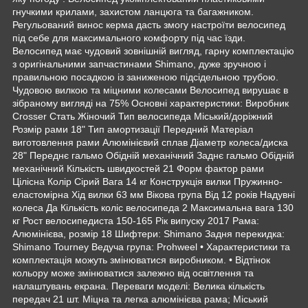
гнучкими крилами, захистом ланцюга та багажником.
Регульований винос керма дасть змогу настроїти велосипед
під себе для максимального комфорту під час їзди.
Велосипед має чудовий зовнішній вигляд, гарну комплектацію
з оригінальними запчастинами Shimano, дуже зручною і
правильною посадкою із заниженою підсідельною трубою.
Чудовою вилкою та міцними колесами Велосипед вирушає в
зібраному вигляді на 75% Основні характеристики: Виробник
Crosser Стать Жіночий Тип велосипеда Міський/доріжний
Розмір рами 18" Тип амортизації Передний Матеріал
виготовлення рами Алюмінієвий сплав Діаметр колеса/диска
28" Переднє гальмо Обідній механічний Заднє гальмо Обідній
механічний Кількість швидкостей 21 Форм фактор рами
Цілісна Колір Сірий Вага 14 кг Конструкція вилки Пружинно-
еластомірна Хід вилки 63 мм Вікова група Від 12 років Надувні
колеса Да Кількість коліс велосипеда 2 Максимальна вага 130
кг Рост велосипедиста 150-165 Рік випуску 2017 Рама:
Алюмінієва, розмір 18 Шифтери: Shimano Задня перекидка:
Shimano Tourney Ведуча група: Prohweel • Характеристики та
комплектація можуть змінюватися виробником. • Відтінок
кольору може змінюватися залежно від освітлення та
налаштувань екрана. Переваги моделі: Велика кількість
передач 21 шт. Міцна та легка алюмінієва рама; Міський