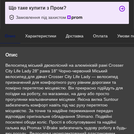
Що таке купити з Пром?
Замовлення під захистом
Опис
Характеристики
Доставка
Оплата
Умови п
Опис
Велосипед міський двоколісний на алюмінієвій рамі Crosser
City Life Lady 28" рама 18" Чорно-червоний Міський
велосипед для дівчат Crosser City Life Lady — велосипед
призначений для комфортного руху рівним дорогами та
помірно перетятою місцевістю. Він прекрасно підійдуть для
поїздки на роботу, по магазинах, на дачу або просто
прогулянки мальовничими місцями. Якісна вилка Suntour
забезпечить комфорт навіть під час руху перетятою
місцевістю. За точне та надійне перемикання передач
відповідає оригінальне обладнання Shimano. Подвійні
посилені ободи коліс. Прості в обслуговуванні та надійні
гальма від Promax V-Brake забезпечать чудову роботу в будь-
яку погоду . Велосипед укомплектований пластиковими