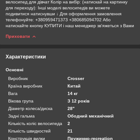
велосипед для дівчат Колір на вибір: (натискай на картинку
для переходу): Інші моделі велосипедів ви можете
подивитися натиснувши ↓ Для оформлення замовлення
телефонуйте: +380959471373 +380685094702 Або
натискайте кнопку КУПИТИ і наш менеджер зв'яжеться з Вами
Приховати
Характеристики
Основні
Виробник
Crosser
Країна виробник
Китай
Вага
14 кг
Вікова група
З 12 років
Діаметр колеса/диска
28"
Задні гальма
Ободний механічний
Кількість коліс велосипеда
2
Кількість швидкостей
21
Конструкція вилки
Пружинно-recreation