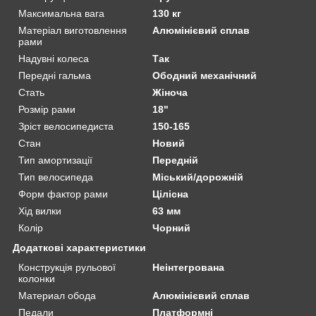
Максимальна вага
130 кг
Матеріал виготовлення
Алюмінієвий сплав
рами
Надувні колеса
Так
Передні гальма
Ободний механічний
Стать
Жіноча
Розмір рами
18"
Зріст велосипедиста
150-165
Стан
Новий
Тип амортизації
Передній
Тип велосипеда
Міський/дорожній
Форм фактор рами
Цілісна
Хід вилки
63 мм
Колір
Чорний
Додаткові характеристики
Конструкція рульової
Неінтегрована
колонки
Материал обода
Алюмінієвий сплав
Педали
Платформні