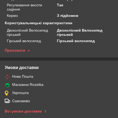
Регулювання висоти
Так
сидіння
Кермо
З підйомом
Користувальницькі характеристики
Двоколісний Велосипед
Двоколісний Велосипед
гірський
гірський
Гірський велосипед
Гірський велосипед
Приховати
Умови доставки
Нова Пошта
Магазини Rozetka
Укрпошта
Самовивіз
Всі умови доставки