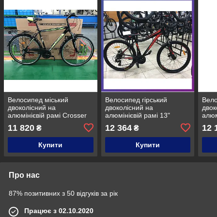
Велосипед міський
Велосипед гірський
Вело
двоколісний на
двоколісний на
двок
алюмінієвій рамі Crosser
алюмінієвій рамі 13"
алюм
Gamma 28" рама 21"
Crosser Stream 24 дюйми
City
11 820
12 364
12 
₴
₴
Чорно-зелений
чорно-червоний
Чорн
Купити
Купити
Про нас
87% позитивних з 50 відгуків за рік
Працює з 02.10.2020