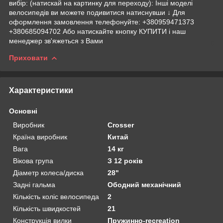
вибір: (натискай на картинку для переходу): Інші моделі
велосипедів ви можете подивитися натиснувши ↓ Для
оформлення замовлення телефонуйте: +380959471373
+380685094702 Або натискайте кнопку КУПИТИ і наш
менеджер зв'яжеться з Вами
Приховати
Характеристики
Основні
Виробник
Crosser
Країна виробник
Китай
Вага
14 кг
Вікова група
З 12 років
Діаметр колеса/диска
28"
Задні гальма
Ободний механічний
Кількість коліс велосипеда
2
Кількість швидкостей
21
Конструкція вилки
Пружинно-recreation