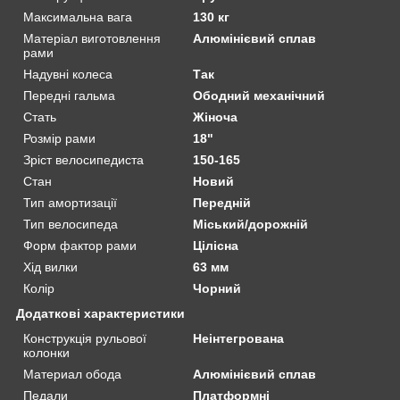
Максимальна вага
130 кг
Матеріал виготовлення
Алюмінієвий сплав
рами
Надувні колеса
Так
Передні гальма
Ободний механічний
Стать
Жіноча
Розмір рами
18"
Зріст велосипедиста
150-165
Стан
Новий
Тип амортизації
Передній
Тип велосипеда
Міський/дорожній
Форм фактор рами
Цілісна
Хід вилки
63 мм
Колір
Чорний
Додаткові характеристики
Конструкція рульової
Неінтегрована
колонки
Материал обода
Алюмінієвий сплав
Педали
Платформні