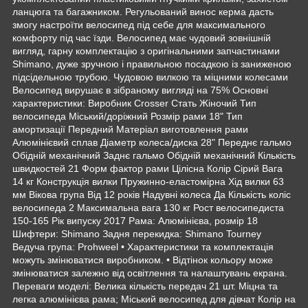
ланцюга та багажником. Регульований винос керма дасть
змогу настроїти велосипед під себе для максимального
комфорту під час їзди. Велосипед має чудовий зовнішній
вигляд, гарну комплектацію з оригінальними запчастинами
Shimano, дуже зручною і правильною посадкою із заниженою
підсідельною трубою. Чудовою вилкою та міцними колесами
Велосипед вирушає в зібраному вигляді на 75% Основні
характеристики: Виробник Crosser Стать Жіночий Тип
велосипеда Міський/доріжний Розмір рами 18" Тип
амортизації Передний Матеріал виготовлення рами
Алюмінієвий сплав Діаметр колеса/диска 28" Переднє гальмо
Обідній механічний Заднє гальмо Обідній механічний Кількість
швидкостей 21 Форм фактор рами Цілісна Колір Сірий Вага
14 кг Конструкція вилки Пружинно-еластомірна Хід вилки 63
мм Вікова група Від 12 років Надувні колеса Да Кількість коліс
велосипеда 2 Максимальна вага 130 кг Рост велосипедиста
150-165 Рік випуску 2017 Рама: Алюмінієва, розмір 18
Шифтери: Shimano Задня перекидка: Shimano Tourney
Ведуча група: Prohweel • Характеристики та комплектація
можуть змінюватися виробником. • Відтінок кольору може
змінюватися залежно від освітлення та налаштувань екрана.
Переваги моделі: Велика кількість передач 21 шт. Міцна та
легка алюмінієва рама; Міський велосипед для дівчат Колір на