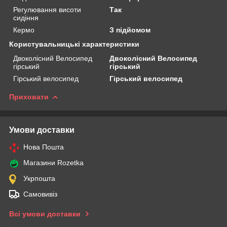
Регулювання висоти
Так
сидіння
Кермо
З підйомом
Користувальницькі характеристики
Двоколісний Велосипед
Двоколісний Велосипед
гірський
гірський
Гірський велосипед
Гірський велосипед
Приховати
Умови доставки
Нова Пошта
Магазини Rozetka
Укрпошта
Самовивіз
Всі умови доставки