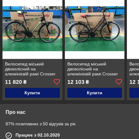
Велосипед міський
Велосипед міський
Вело
двоколісний на
двоколісний на
двок
алюмінієвій рамі Crosser
алюмінієвій рамі Crosser
алюм
Gamma 28" рама 21"
City Life Lady 28" рама 18"
City
11 820
12 103
12 
₴
₴
Чорно-зелений
Чорно-червоний
Чорн
Купити
Купити
Про нас
87% позитивних з 50 відгуків за рік
Працює з 02.10.2020