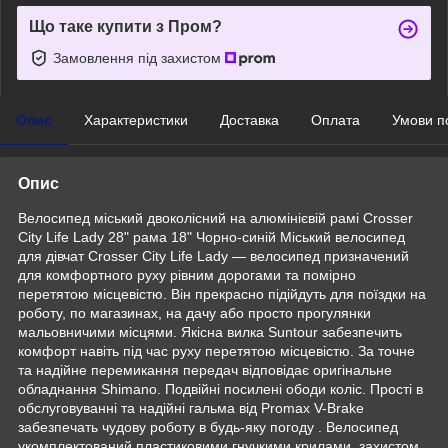
Що таке купити з Пром?
Замовлення під захистом
Опис
Характеристики
Доставка
Оплата
Умови п
Опис
Велосипед міський двоколісний на алюмінієвій рамі Crosser
City Life Lady 28" рама 18" Чорно-синій Міський велосипед
для дівчат Crosser City Life Lady — велосипед призначений
для комфортного руху рівним дорогами та помірно
перетятою місцевістю. Він прекрасно підійдуть для поїздки на
роботу, по магазинах, на дачу або просто прогулянки
мальовничими місцями. Якісна вилка Suntour забезпечить
комфорт навіть під час руху перетятою місцевістю. За точне
та надійне перемикання передач відповідає оригінальне
обладнання Shimano. Подвійні посилені ободи коліс. Прості в
обслуговуванні та надійні гальма від Promax V-Brake
забезпечать чудову роботу в будь-яку погоду . Велосипед
укомплектований пластиковими гнучкими крилами, захистом