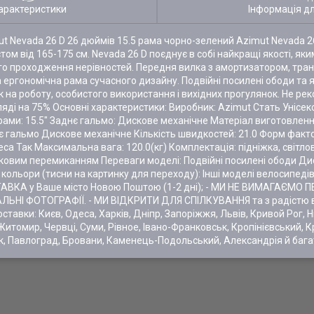
арактеристики
Інформація д
t Nevada 26 D 26 дюймів 15.5 рама чорно-зелений Azimut Nevada 2
том від 165-175 см. Nevada 26 D поєднує в собі найкращі якості, я
ого проходження нерівностей. Передня вилка з амортизатором, тран
а ергономічна рама сучасного дизайну. Подвійні посилені ободи та 
к на роботу, особистого використання і вихідних прогулянок. Не р
яді на 75% Основні характеристики: Виробник: Azimut Стать Унісек
 рами: 15.5" Заднє гальмо: Дискове механічне Матеріал виготовлен
є гальмо Дискове механічне Кількість швидкостей: 21.0 Форм факто
леса Так Максимальна вага: 120.0(кг) Комплектація: підніжка, світло
чковим перемиканням Переваги моделі: Подвійні посилені ободи Дис
кольори (тисни на картинку для переходу): Інші моделі велосипед
ВКА у Ваше місто Новою Поштою (1-2 дні); - МИ НЕ ВИМАГАЄМО 
ЕАЛЬНІ ФОТОГРАФІЇ. - МИ ВІДКРИТИ ДЛЯ СПІЛКУВАННЯ та з радістю в
вки: Києв, Одеса, Харків, Дніпр, Запоріжжя, Львів, Кривой Рог, Ні
Житомир, Червці, Суми, Рівное, Івано-Франковськ, Кропінієвський, К
к, Павлоград, Бровани, Каменець-Подольський, Александрія й бага