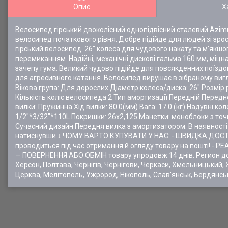
Опис
Х
Велосипед гірський двоколісний однопідвісний сталевий Azimu
велосипед початкового рівня. Добре підійде для людей зі зрос
гірський велосипед. 26" колеса для чудового накату та м'якш
перемиканням. Надійні, механічні дискові гальма 160 мм, міцн
зачепу гума. Великий чудово підійде для повсякденних поїздо
для агресивного катання. Велосипед вирушає в зібраному вигл
Вікова група: Для дорослих Діаметр колеса/диска: 26" Розмір
Кількість коліс велосипеда 2 Тип амортизації Передній Передн
вилки: Пружинна Хід вилки: 80.0(мм) Вага: 17.0 (кг) Надувні ко
1/2"*3/32"*110L Покришки: 26х2,125 Манетки: моноблоки з то
Сучасний дизайн Передня вилка з амортизатором. В наявності 
натиснувши ↓ ЧОМУ ВАРТО КУПУВАТИ У НАС: - ШВИДКА ДОСТА
проводиться під час отримання й огляду товару на пошті! - Р
— ПОВЕРНЕННЯ АБО ОБМІН товару упродовж 14 днів. Регион доста
Херсон, Полтава, Чернігів, Чернігови, Черкаси, Хмельницький, 
Церква, Мелітополь, Ужрород, Нікополь, Слав'янськ, Бердянсь