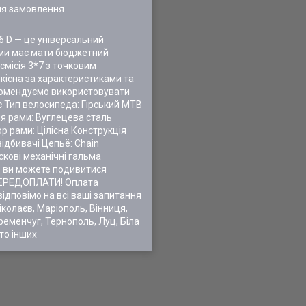
ля замовлення
6 D — це універсальний
кими має мати бюджетний
смісія 3*7 з точковим
якісна за характеристиками та
екомендуємо використовувати
с Тип велосипеда: Гірський MTB
ня рами: Вуглецева сталь
р рами: Цілісна Конструкція
відбивачі Цепьё: Chain
кові механічні гальма
ів ви можете подивитися
ПЕРЕДОПЛАТИ! Оплата
ідповімо на всі ваші запитання
колаєв, Маріополь, Вінниця,
ременчуг, Тернополь, Луц, Біла
то інших