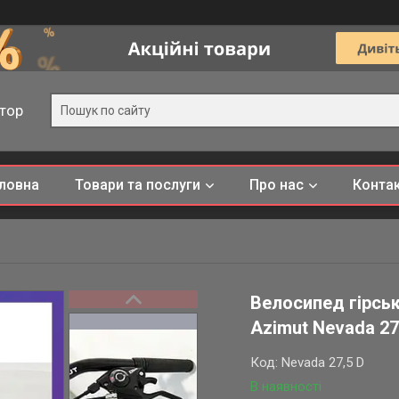
тор
ловна
Товари та послуги
Про нас
Конта
Велосипед гірсь
Azimut Nevada 27
Код:
Nevada 27,5 D
В наявності