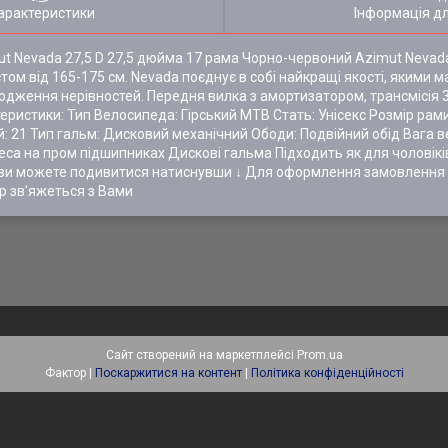
арактеристики
Інформація д
t Nevada 27,5 D 27,5 дюйма 17 рама Чорно-червоний Azimut Nevada
том від 165-175 см. Nevada поєднує в собі найкращі якості, якими 
ходження нерівностей. Передня вилка з амортизатором, трансмісія
истики: Тип Велосипеда: Гірський МТВ Стать: Унісекс Розмір рами: 
ей: 21 Тип гальм: Дисковий механічний Ободи: Подвійний обід Вага
еса на пром підшипниках Дискові гальма Підходить як для чоловіків 
дів ви можете подивитися натиснувши ↓ Для оформлення замовленн
р зв'яжеться з Вами
Сайт створений на маркетплейсі
Prom.ua
Фактор |
Поскаржитися на контент
|
Політика конфіденційності