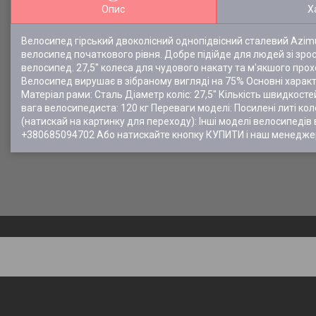
Опис
Х
Велосипед гірський двоколісний однопідвісний сталевий Azimu
велосипед початкового рівня. Добре підійде для людей зі зрос
велосипед. 27,5" колеса для чудового накату та м'якшого про
Велосипед вирушає в зібраному вигляді на 75% Основні характер
Матеріал рами: Сталь Діаметр коліс: 27,5" Кількість швидкост
вага велосипедиста: 120 кг Переваги моделі: Посилені литі кол
(натискай на картинку для переходу): Інші моделі велосипе
+380685094702 Або натискайте кнопку КУПИТИ і наш менедже