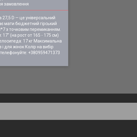
ля замовлення
 27,5 D — це універсальний
має мати бюджетний гірський
 3*7 з точковим перемиканням.
17" (на рост от 165 - 175 см)
 велосипеда: 17 кг Максимальна
і для жінок Колір на вибір
я телефонуйте: +380959471373