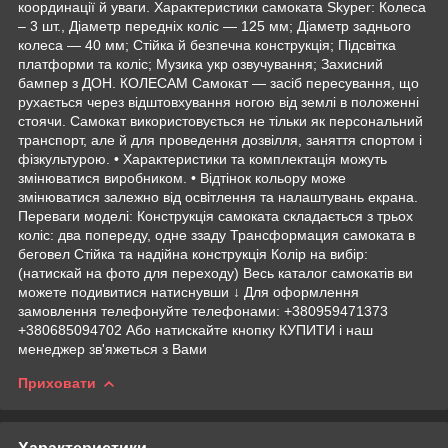
координації й уваги. Характеристики самоката Skyper: Колеса
– 3 шт., Діаметр передніх коліс — 125 мм; Діаметр заднього
колеса — 40 мм; Стійка й безпечна конструкція; Підсвітка
платформи та коліс; Музика укр озвучування; Захисний
бампер з ДОН. КОЛЕСАМ Самокат — засіб пересування, що
рухається через відштовхування ногою від землі в положенні
стоячи. Самокат використовується не тільки як персональний
транспорт, але й для проведення дозвілля, заняття спортом і
фізкультурою. • Характеристики та комплектація можуть
змінюватися виробником. • Відтінок кольору може
змінюватися залежно від освітлення та налаштувань екрана.
Переваги моделі: Конструкція самоката складається з трьох
коліс: два попереду, одне ззаду Трансформация самоката в
беговел Стійка та надійна конструкція Колір на вибір:
(натискай на фото для переходу) Весь каталог самокатів ви
можете подивитися натиснувши ↓ Для оформлення
замовлення телефонуйте телефонами: +380959471373
+380685094702 Або натискайте кнопку КУПИТИ і наш
менеджер зв'яжеться з Вами
Приховати