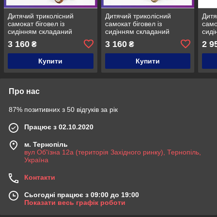
Дитячий триколісний
Дитячий триколісний
Дитя
самокат біговел із
самокат біговел із
само
сидінням складаний
сидінням складаний
сиді
Skyper GL-09077 5в1 для
Skyper GL-05558 5в1 для
Skyp
3 160
3 160
2 9
₴
₴
дітей від 1 року
дітей від 1 року Рожевий
діте
Коричневий
Купити
Купити
Про нас
87% позитивних з 50 відгуків за рік
Працює з 02.10.2020
м. Тернопіль
вул Об'їзна 12а (територія Західного ринку), Тернопіль,
Україна
Контакти
Сьогодні працює з 09:00 до 19:00
Показати весь графік роботи